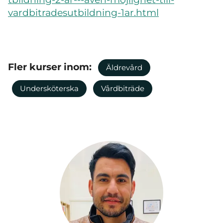
vardbitradesutbildning-1ar.html
Fler kurser inom:
Äldrevård
Undersköterska
Vårdbiträde