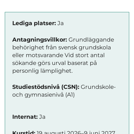
Lediga platser:
Ja
Antagningsvillkor:
Grundläggande
behörighet från svensk grundskola
eller motsvarande Vid stort antal
sökande görs urval baserat på
personlig lämplighet.
Studiestödsnivå (CSN):
Grundskole-
och gymnasienivå (A1)
Internat:
Ja
Kurstid:
19 augusti 2026–9 juni 2027