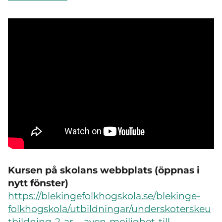
Kursen på skolans webbplats (öppnas i
nytt fönster)
https://blekingefolkhogskola.se/blekinge-
folkhogskola/utbildningar/underskoterskeu
tbildning-2-ar---aven-mojlighet-till-