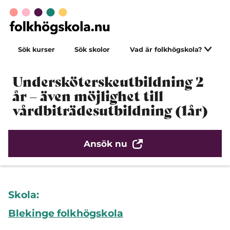
Sök kurser
Sök skolor
Vad är folkhögskola?
Undersköterskeutbildning 2
år – även möjlighet till
vårdbiträdesutbildning (1år)
Ansök nu
Skola:
Blekinge folkhögskola