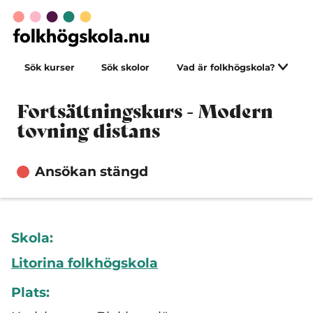
Sök kurser
Sök skolor
Vad är folkhögskola?
Fortsättningskurs - Modern
tovning distans
Ansökan stängd
Skola:
Litorina folkhögskola
Plats: