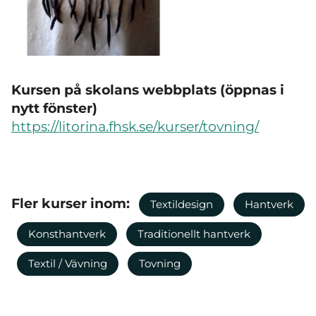
Kursen på skolans webbplats (öppnas i
nytt fönster)
https://litorina.fhsk.se/kurser/tovning/
Fler kurser inom:
Textildesign
Hantverk
Konsthantverk
Traditionellt hantverk
Textil / Vävning
Tovning