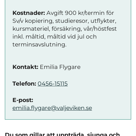
Kostnader:
Avgift 900 kr/termin för
Sv/v kopiering, studieresor, utflykter,
kursmateriel, försäkring, vår/höstfest
inkl. måltid, måltid vid jul och
terminsavslutning.
Kontakt:
Emilia Flygare
Telefon:
0456-15115
E-post:
emilia.flygare@valjeviken.se
Du som gillar att uppträda, sjunga och