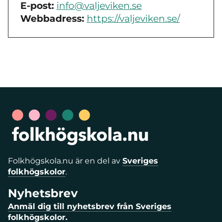
E-post:
info@valjeviken.se
Webbadress:
https://valjeviken.se/
Folkhögskola.nu är en del av
Sveriges
folkhögskolor
.
Nyhetsbrev
Anmäl dig till nyhetsbrev från Sveriges
folkhögskolor.