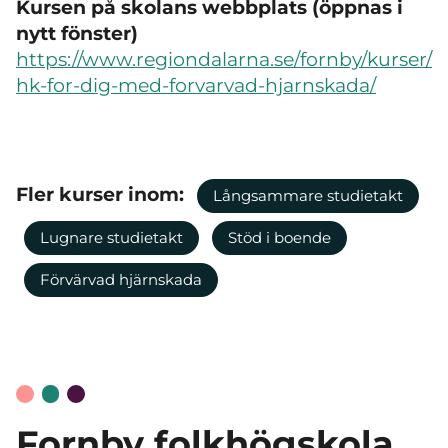
Kursen på skolans webbplats (öppnas i
nytt fönster)
https://www.regiondalarna.se/fornby/kurser/
hk-for-dig-med-forvarvad-hjarnskada/
Fler kurser inom:
Långsammare studietakt
Lugnare studietakt
Stöd i boende
Förvärvad hjärnskada
Fornby folkhögskola