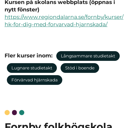
Kursen på skolans webbplats (öppnas i
nytt fönster)
https://www.regiondalarna.se/fornby/kurser/
hk-for-dig-med-forvarvad-hjarnskada/
Fler kurser inom:
Långsammare studietakt
Lugnare studietakt
Stöd i boende
Förvärvad hjärnskada
Fornby folkhögskola