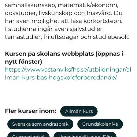
samhällskunskap, matematik/ekonomi,
dövstudier, livskunskap och friskvård. Du
har även möjlighet att läsa körkortsteori.
I studierna ingår även självstudier,
temastudier, friluftsdagar och studiebesök.
Kursen på skolans webbplats (öppnas i
nytt fönster)
https://www.vastanviksfhs.se/utbildningar/al
lman-kurs-bas-hogskoleforberedande/
Fler kurser inom:
Allmän kurs
Svenska som andraspråk
Grundskolenivå
Gymnasienivå
Hörselnedsättning, Döv