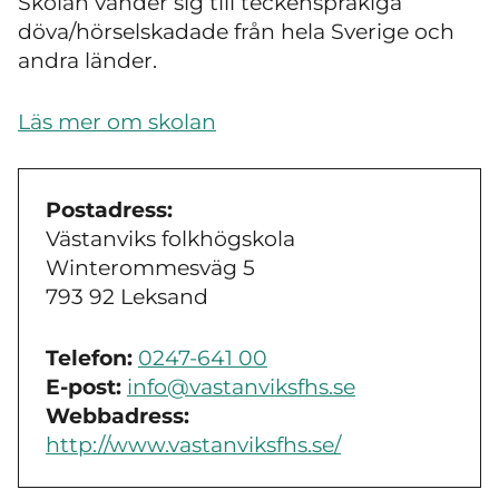
Skolan vänder sig till teckenspråkiga
döva/hörselskadade från hela Sverige och
andra länder.
Läs mer om skolan
Postadress:
Västanviks folkhögskola
Winterommesväg 5
793 92 Leksand
Telefon:
0247-641 00
E-post:
info@vastanviksfhs.se
Webbadress:
http://www.vastanviksfhs.se/