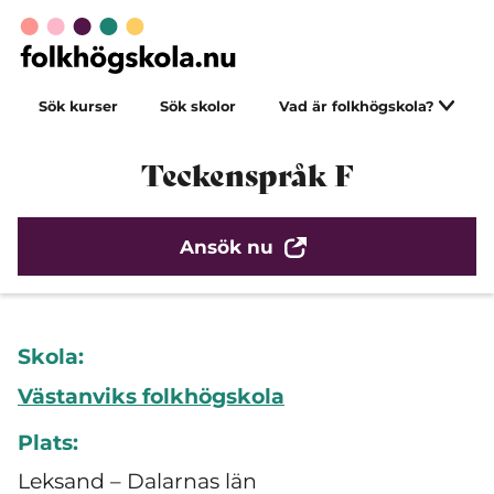
Sök kurser
Sök skolor
Vad är folkhögskola?
Teckenspråk F
Ansök nu
Skola:
Västanviks folkhögskola
Plats:
Leksand – Dalarnas län