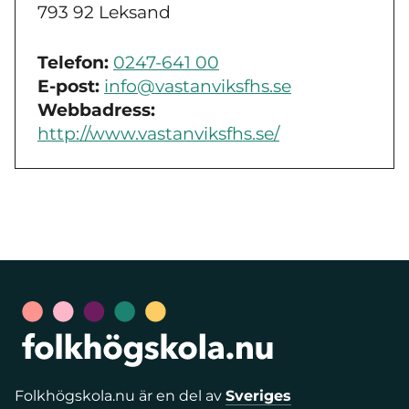
793 92 Leksand
Telefon:
0247-641 00
E-post:
info@vastanviksfhs.se
Webbadress:
http://www.vastanviksfhs.se/
Folkhögskola.nu är en del av
Sveriges