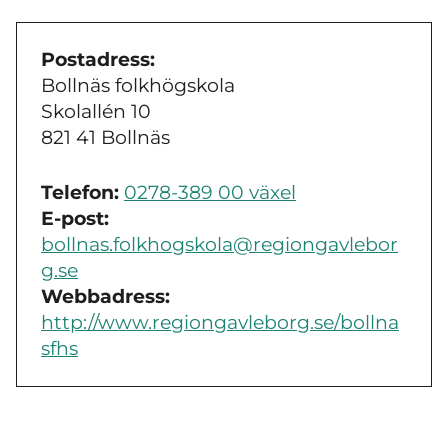
Postadress:
Bollnäs folkhögskola
Skolallén 10
821 41 Bollnäs
Telefon:
0278-389 00 växel
E-post:
bollnas.folkhogskola@regiongavlebor
g.se
Webbadress:
http://www.regiongavleborg.se/bollna
sfhs