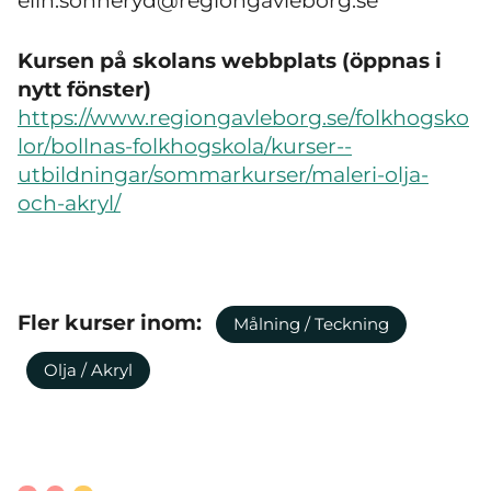
elin.sonneryd@regiongavleborg.se
Kursen på skolans webbplats (öppnas i
nytt fönster)
https://www.regiongavleborg.se/folkhogsko
lor/bollnas-folkhogskola/kurser--
utbildningar/sommarkurser/maleri-olja-
och-akryl/
Fler kurser inom:
Målning / Teckning
Olja / Akryl