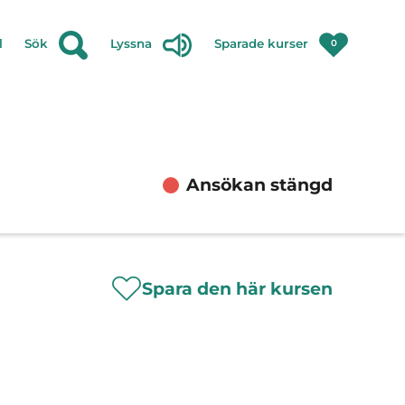
l
Sök
Lyssna
Sparade kurser
0
Ansökan stängd
Spara den här kursen