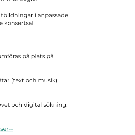
utbildningar i anpassade
e konsertsal.
omföras på plats på
åtar (text och musik)
vet och digital sökning.
ser--