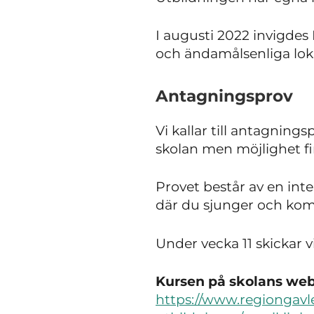
I augusti 2022 invigdes
och ändamålsenliga loka
Antagningsprov
Vi kallar till antagnin
skolan men möjlighet fin
Provet består av en inte
där du sjunger och komp
Under vecka 11 skickar 
Kursen på skolans webb
https://www.regiongavle