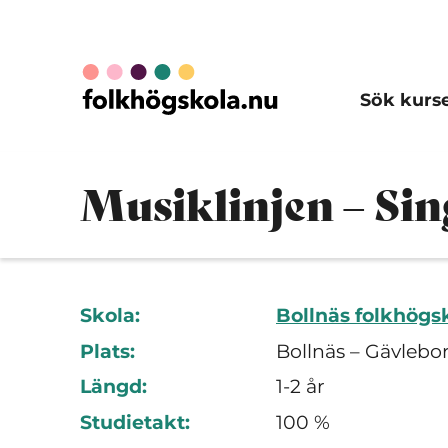
Sök kurs
Musiklinjen – Si
Skola:
Bollnäs folkhögs
Plats:
Bollnäs – Gävlebo
Längd:
1-2 år
Studietakt:
100 %