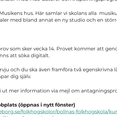
 Musikens hus. Här samlar vi skolans alla musik
ler med bland annat en ny studio och en störr
gsprov som sker vecka 14. Provet kommer att gen
ns att söka digitalt.
rvju och du ska även framföra två egenskrivna l
ar dig själv.
vi ut mer information via mejl om antagningspro
plats (öppnas i nytt fönster)
borg.se/folkhogskolor/bollnas-folkhogskola/kur