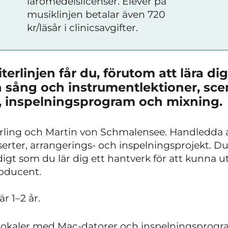
läromedelslicenser. Elever på
musiklinjen betalar även 720
kr/läsår i clinicsavgifter.
terlinjen får du, förutom att lära d
n sång och instrumentlektioner, scen
, inspelningsprogram och mixning.
orling och Martin von Schmalensee. Handledda
serter, arrangerings- och inspelningsprojekt. Du
digt som du lär dig ett hantverk för att kunna 
roducent.
är 1–2 år.
lokaler med Mac-datorer och inspelningsprogr