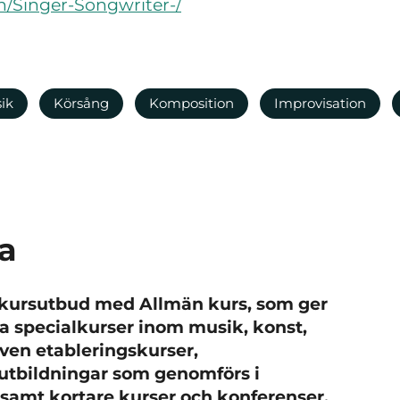
n/Singer-Songwriter-/
ik
Körsång
Komposition
Improvisation
a
t kursutbud med Allmän kurs, som ger
ika specialkurser inom musik, konst,
även etableringskurser,
utbildningar som genomförs i
amt kortare kurser och konferenser.