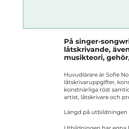
På singer-songwri
låtskrivande, äve
musikteori, gehör
Huvudlärare är Sofie N
låtskrivaruppgifter, kon
konstnärliga röst samti
artist, låtskrivare och p
Längd på utbildningen 
Utbildningen har egna 