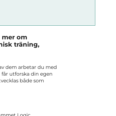
ig mer om
isk träning,
 av dem arbetar du med
 får utforska din egen
utvecklas både som
ammet Logic.