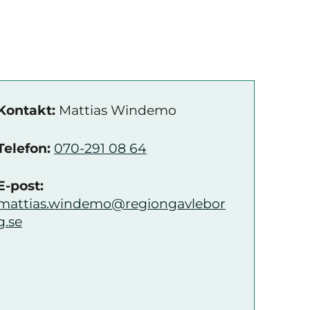
Kontakt:
Mattias Windemo
Telefon:
070-291 08 64
E-post:
mattias.windemo@regiongavlebor
g.se