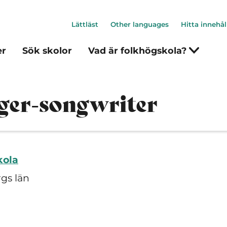
Lättläst
Other languages
Hitta innehål
er
Sök skolor
Vad är folkhögskola?
nger-songwriter
kola
rgs län