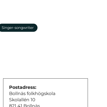
Singer-songwriter
Postadress:
Bollnäs folkhögskola
Skolallén 10
821 41 Bollnäs