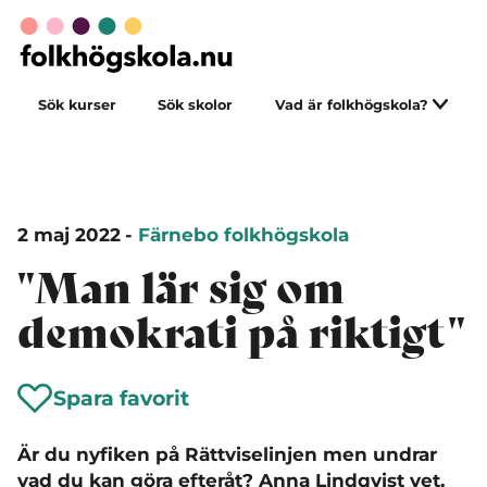
Sök kurser
Sök skolor
Vad är folkhögskola?
2 maj 2022
-
Färnebo folkhögskola
"Man lär sig om
demokrati på riktigt"
Spara favorit
Är du nyfiken på Rättviselinjen men undrar
vad du kan göra efteråt? Anna Lindqvist vet.