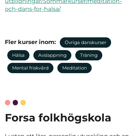
utbildningar/Sommarkurser/meditation-
och-dans-for-halsa/
Fler kurser inom:
Övriga danskurser
Hälsa
Avslappning
Träning
Mental friskvård
Meditation
Forsa folkhögskola