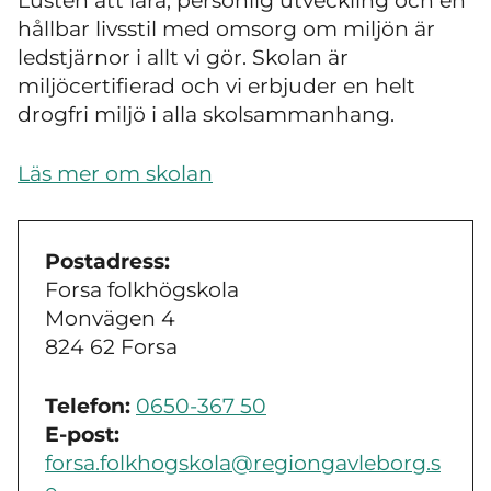
Lusten att lära, personlig utveckling och en
hållbar livsstil med omsorg om miljön är
ledstjärnor i allt vi gör. Skolan är
miljöcertifierad och vi erbjuder en helt
drogfri miljö i alla skolsammanhang.
Läs mer om skolan
Postadress:
Forsa folkhögskola
Monvägen 4
824 62 Forsa
Telefon:
0650-367 50
E-post:
forsa.folkhogskola@regiongavleborg.s