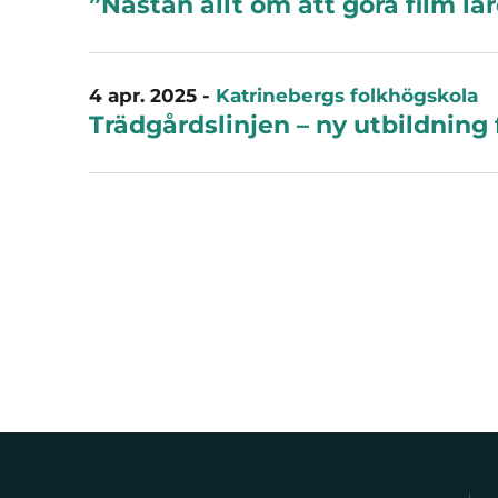
”Nästan allt om att göra film lä
4 apr. 2025
-
Katrinebergs folkhögskola
Trädgårdslinjen – ny utbildning 