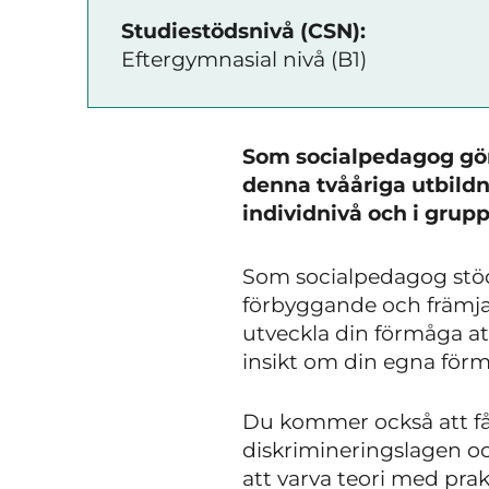
Studiestödsnivå (CSN):
Eftergymnasial nivå (B1)
Som socialpedagog gör 
denna tvååriga utbild
individnivå och i grupp
Som socialpedagog stödj
förbyggande och främja
utveckla din förmåga att
insikt om din egna för
Du kommer också att få 
diskrimineringslagen och
att varva teori med pra