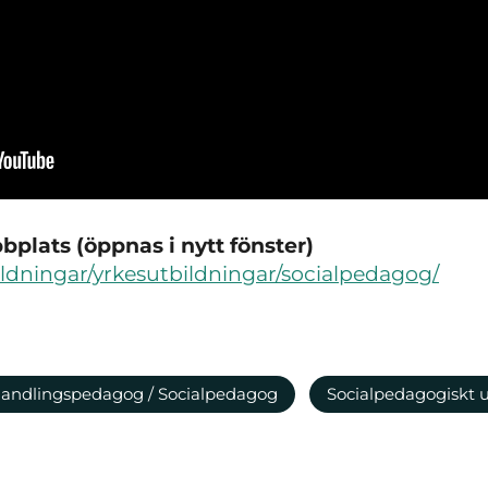
plats (öppnas i nytt fönster)
bildningar/yrkesutbildningar/socialpedagog/
andlingspedagog / Socialpedagog
Socialpedagogiskt