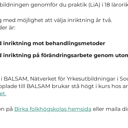
ldningen genomför du praktik (LiA) i 18 lärorik
g med möjlighet att välja inriktning år två.
er är:
 inriktning mot behandlingsmetoder
 inriktning på förändringsarbete genom ut
i BALSAM, Nätverket för Yrkesutbildningar i So
plade till BALSAM brukar stå högt i kurs hos ar
et.
en på
Birka folkhögskolas hemsida
eller maila di