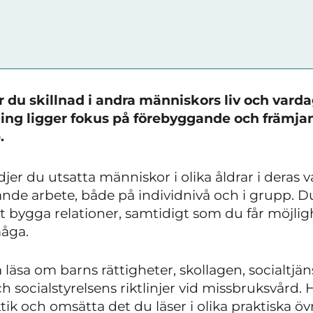
du skillnad i andra människors liv och vardag
ning ligger fokus på förebyggande och främja
.
er du utsatta människor i olika åldrar i deras 
nde arbete, både på individnivå och i grupp. D
 bygga relationer, samtidigt som du får möjligh
måga.
läsa om barns rättigheter, skollagen, socialtjän
 socialstyrelsens riktlinjer vid missbruksvård. 
ktik och omsätta det du läser i olika praktiska 