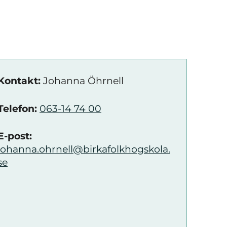
Kontakt:
Johanna Öhrnell
Telefon:
063-14 74 00
E-post:
johanna.ohrnell@birkafolkhogskola.
se