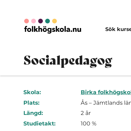
Sök kurs
Socialpedagog
Skola:
Birka folkhögsko
Plats:
Ås – Jämtlands lä
Längd:
2 år
Studietakt:
100 %