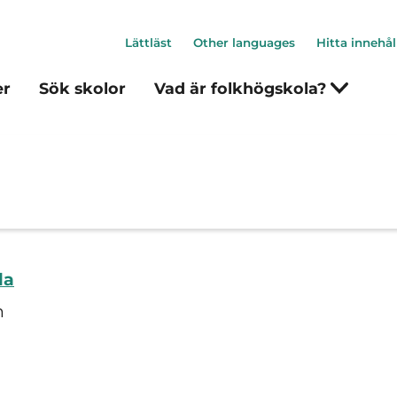
Lättläst
Other languages
Hitta innehål
er
Sök skolor
Vad är folkhögskola?
la
n