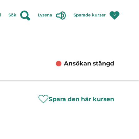
l
Sök
Lyssna
Sparade kurser
0
Ansökan stängd
Spara den här kursen