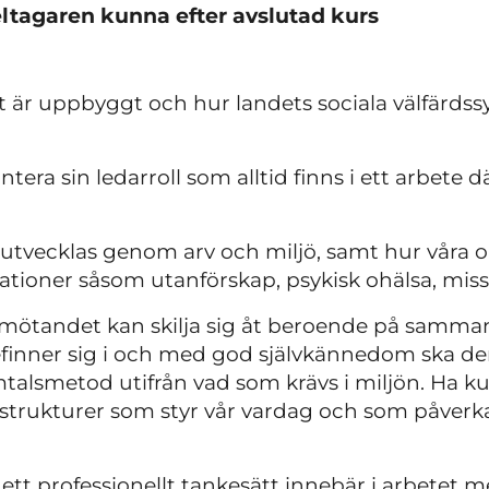
ltagaren kunna efter avslutad kurs
t är uppbyggt och hur landets sociala välfärdss
tera sin ledarroll som alltid finns i ett arbete 
i utvecklas genom arv och miljö, samt hur våra ol
situationer såsom utanförskap, psykisk ohälsa, mi
bemötandet kan skilja sig åt beroende på sam
finner sig i och med god självkännedom ska de
lsmetod utifrån vad som krävs i miljön.
Ha kun
strukturer som styr vår vardag och som påverka
tt professionellt tankesätt innebär i arbetet 