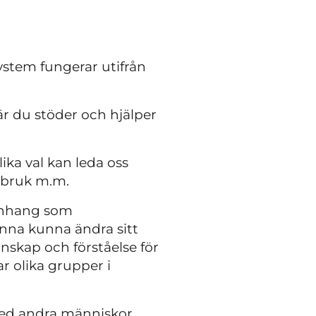
ystem fungerar utifrån
där du stöder och hjälper
ika val kan leda oss
ssbruk m.m.
manhang som
nna kunna ändra sitt
skap och förståelse för
r olika grupper i
med andra människor,