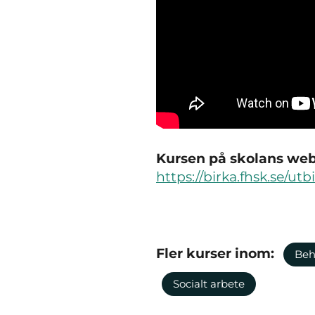
Kursen på skolans webb
https://birka.fhsk.se/ut
Fler kurser inom:
Beh
Socialt arbete