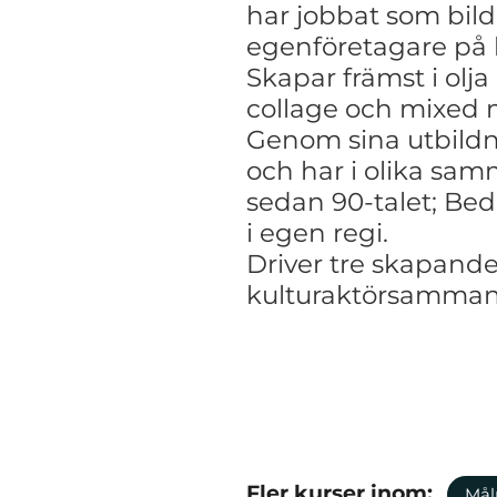
har jobbat som bil
egenföretagare på h
Skapar
främst i olj
collage och mixed
Genom sina utbildn
och har i
olika sam
sedan 90-talet; Bed
i egen regi.
Driver tre skapand
kulturaktörsammans
Fler kurser inom:
Mål