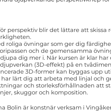
ör perspektiv blir
det lättare att skissa 
erkligheten.
ed
roliga övningar som ger dig färdighet
teoripassen och de
gemensamma övninga
ördjupa dig mer i.
När kursen är klar har 
djupverkan (3D-effekt) på en
tvådimens
vancerade 3D-former kan byggas upp ut
ar lärt dig att arbeta med linjal och 
ktningar och storleksförhållnaden att 
injer, skuggor och
komposition.
a Bolin är konstnär verksam i Vingåke