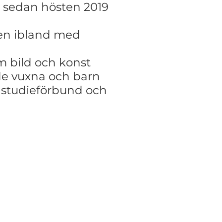
r sedan hösten 2019
även ibland med
 bild och konst
de vuxna och barn
 studieförbund och