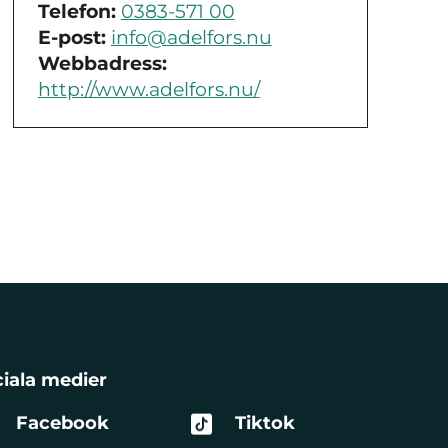
Telefon:
0383-571 00
E-post:
info@adelfors.nu
Webbadress:
http://www.adelfors.nu/
iala medier
Facebook
Tiktok