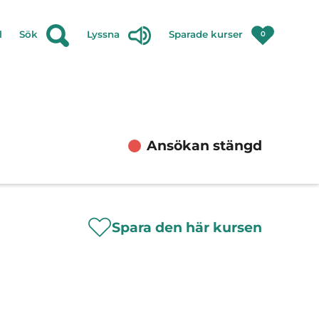
l
Sök
Lyssna
Sparade kurser
0
Ansökan stängd
Spara den här kursen