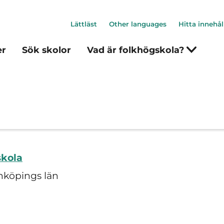
Lättläst
Other languages
Hitta innehål
er
Sök skolor
Vad är folkhögskola?
skola
nköpings län