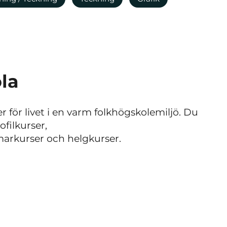
la
r för livet i en varm folkhögskolemiljö. Du
filkurser,
markurser och helgkurser.