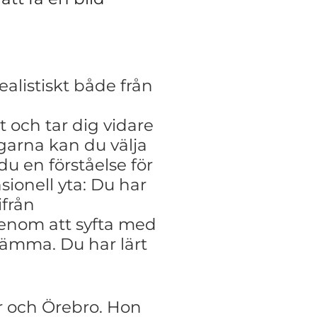
realistiskt både från
 och tar dig vidare
rna kan du välja
du en förståelse för
ionell yta: Du har
ifrån
genom att syfta med
stämma. Du har lärt
r och Örebro. Hon