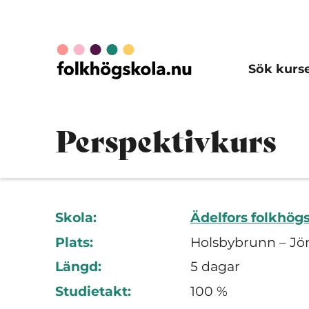
Sök kurs
Perspektivkurs
Skola:
Ädelfors folkhög
Plats:
Holsbybrunn – Jö
Längd:
5 dagar
Studietakt:
100 %