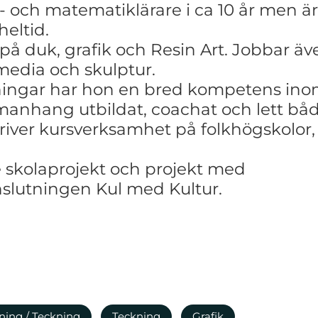
d-
och matematiklärare i ca 10 år men ä
eltid.
a på duk, grafik och Resin Art. Jobbar 
 media och
skulptur.
ingar har hon en bred kompetens inom
manhang utbildat, coachat och lett bå
river
kursverksamhet på folkhögskolor,
e
skolaprojekt och projekt med
lutningen Kul med Kultur.
ning / Teckning
Teckning
Grafik