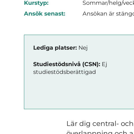
Kurstyp:
Sommar/helg/vec
Ansök senast:
Ansökan är stäng
Lediga platser:
Nej
Studiestödsnivå (CSN):
Ej
studiestödsberättigad
Lär dig central- oc
överlappning och 