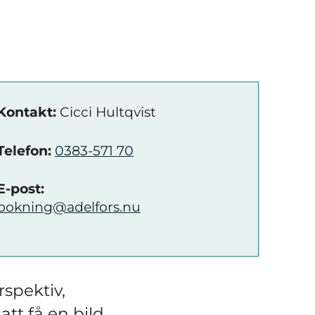
Kontakt:
Cicci Hultqvist
Telefon:
0383-571 70
E-post:
bokning@adelfors.nu
rspektiv,
tt få en bild