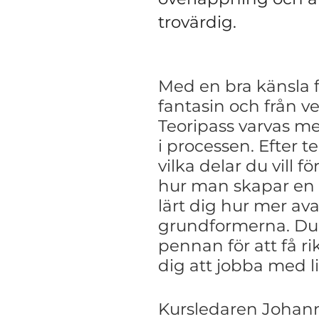
trovärdig.
Med en bra känsla f
fantasin och från v
Teoripass varvas m
i processen. Efter 
vilka delar du vill f
hur man skapar en 
lärt dig hur mer a
grundformerna. Du h
pennan för att få
ri
dig att jobba med l
Kursledaren Johann