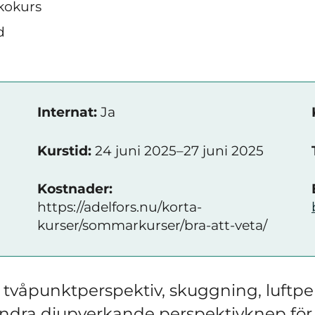
kokurs
d
Internat:
Ja
Kurstid:
24 juni 2025–27 juni 2025
Kostnader:
https://adelfors.nu/korta-
kurser/sommarkurser/bra-att-veta/
h tvåpunktperspektiv, skuggning, luftpe
andra
djupverkande perspektivknep för a