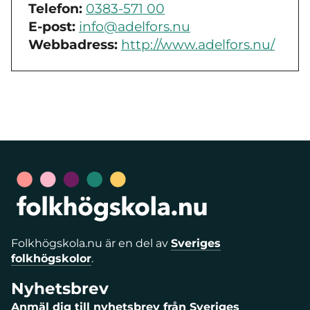
Telefon:
0383-571 00
E-post:
info@adelfors.nu
Webbadress:
http://www.adelfors.nu/
Folkhögskola.nu är en del av
Sveriges
folkhögskolor
.
Nyhetsbrev
Anmäl dig till nyhetsbrev från Sveriges