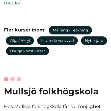
media/
Fler kurser inom:
Målning / Teckning
Olja / Akryl
Levande verkstad
Nybörjare
Övriga konstkurser
Mullsjö folkhögskola
Hos Mullsjö folkhögskola får du möjlighet