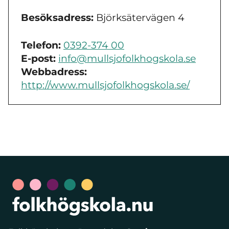
Besöksadress:
Björksätervägen 4
Telefon:
0392-374 00
E-post:
info@mullsjofolkhogskola.se
Webbadress:
http://www.mullsjofolkhogskola.se/