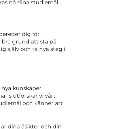
kas nå dina studiemål.
bereder dig för
 bra grund att stå på
g själv och ta nya steg i
å nya kunskaper,
ans utforskar vi vårt
studiemål och känner att
är dina åsikter och din