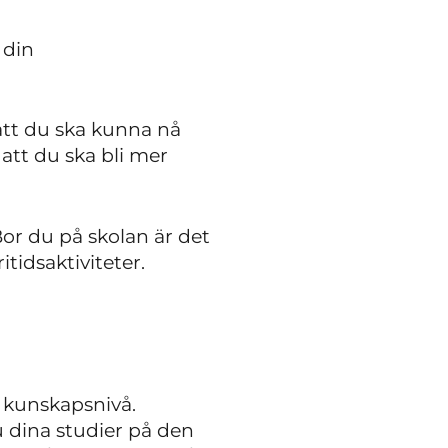
 din
att du ska kunna nå
att du ska bli mer
Bor du på skolan är det
ritidsaktiviteter.
h kunskapsnivå.
u dina studier på den