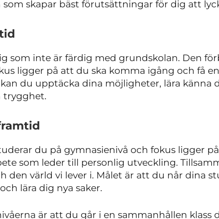
 som skapar bäst förutsättningar för dig att lyc
tid
dig som inte är färdig med grundskolan. Den för
us ligger på att du ska komma igång och få en
r kan du upptäcka dina möjligheter, lära känna di
ch trygghet.
framtid
studerar du på gymnasienivå och fokus ligger p
 som leder till personlig utveckling. Tillsamm
ch den värld vi lever i. Målet är att du når dina 
 och lära dig nya saker.
våerna är att du går i en sammanhållen klass d