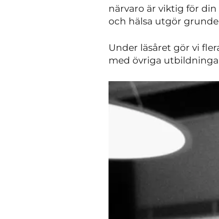
närvaro är viktig för di
och hälsa utgör grunden
Under läsåret gör vi fle
med övriga utbildninga