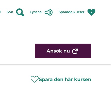
l
Sök
Lyssna
Sparade kurser
0
Ansök nu
Spara den här kursen