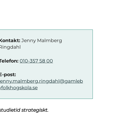
Kontakt:
Jenny Malmberg
Ringdahl
Telefon:
010-357 58 00
E-post:
jenny.malmberg.ringdahl@gamleb
yfolkhogskola.se
udietid strategiskt.