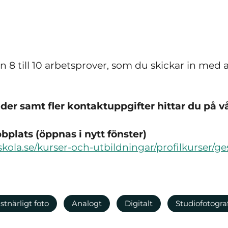
n 8 till 10 arbetsprover, som du skickar in med
er samt fler kontaktuppgifter hittar du på v
plats (öppnas i nytt fönster)
kola.se/kurser-och-utbildningar/profilkurser/ges
stnärligt foto
Analogt
Digitalt
Studiofotogra