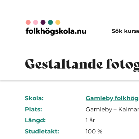
Sök kurs
Gestaltande fotog
Skola:
Gamleby folkhög
Plats:
Gamleby – Kalmar
Längd:
1 år
Studietakt:
100 %