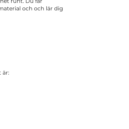
net runt. Du får
aterial och och lär dig
 är: