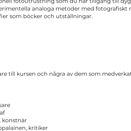
onell fotoutrustning som du har tillgång till dyg
erimentella analoga metoder med fotografiskt m
fier som böcker och utställningar.
rare till kursen och några av dem som medverkat
sare
af
 konstnär
palainen, kritiker