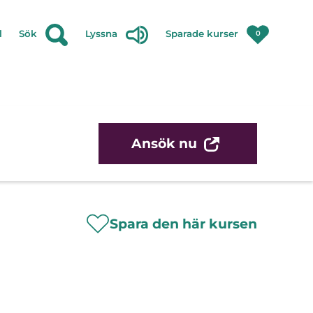
l
Sök
Lyssna
Sparade kurser
0
Ansök nu
Spara den här kursen