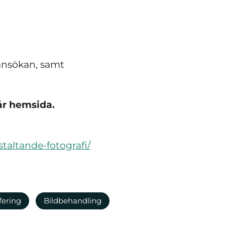
 ansökan, samt
år hemsida.
taltande-fotografi/
fering
Bildbehandling