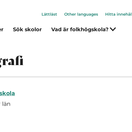
Lättläst
Other languages
Hitta innehål
er
Sök skolor
Vad är folkhögskola?
rafi
skola
 län