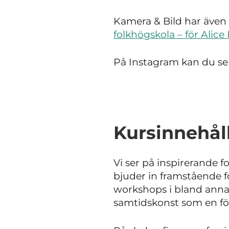
Kamera & Bild har även s
folkhögskola – för Alic
På Instagram kan du se 
Kursinnehål
Vi ser på inspirerande fo
bjuder in framstående f
workshops i bland annat
samtidskonst som en för