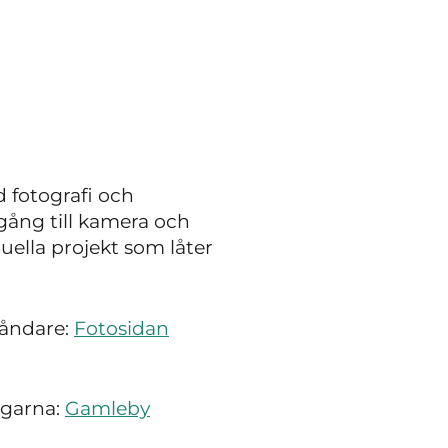
d fotografi och
lgång till kamera och
uella projekt som låter
tåndare:
Fotosidan
ngarna:
Gamleby