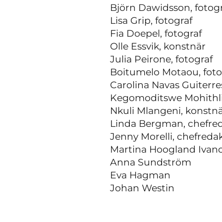
Björn Dawidsson, fotog
Lisa Grip, fotograf
Fia Doepel, fotograf
Olle Essvik, konstnär
Julia Peirone, fotograf
Boitumelo Motaou, fotog
Carolina Navas Guiterre
Kegomoditswe Mohithli, 
Nkuli Mlangeni, konstnär
Linda Bergman, chefreda
Jenny Morelli, chefredak
Martina Hoogland Ivan
Anna Sundström
Eva Hagman
Johan Westin