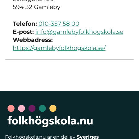
594 32 Gamleby
Telefon:
010-357 58 00
E-post:
info@gamlebyfolkhogskola.se
Webbadress:
https://gamlebyfolkhogskola.se/
Folkhögskola.nu är en del av
Sveriges