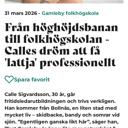
31 mars 2026
-
Gamleby folkhögskola
Från höghöjdsbanan
till folkhögskolan -
Calles dröm att få
'lattja' professionellt
Spara favorit
Calle Sigvardsson, 30 år, går
fritidsledarutbildningen och trivs verkligen.
Han kommer från Bollnäs, en liten stad med
mycket liv – skidbacke, bandy och somrar vid
sjön. ”Egentligen ganska likt här”, säger han,