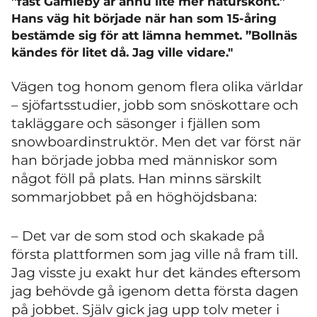
”fast Gamleby är ännu lite mer naturskönt.”
Hans väg hit började när han som 15-åring
bestämde sig för att lämna hemmet. ”Bollnäs
kändes för litet då. Jag ville vidare."
Vägen tog honom genom flera olika världar
– sjöfartsstudier, jobb som snöskottare och
takläggare och säsonger i fjällen som
snowboardinstruktör. Men det var först när
han började jobba med människor som
något föll på plats. Han minns särskilt
sommarjobbet på en höghöjdsbana:
– Det var de som stod och skakade på
första plattformen som jag ville nå fram till.
Jag visste ju exakt hur det kändes eftersom
jag behövde gå igenom detta första dagen
på jobbet. Själv gick jag upp tolv meter i