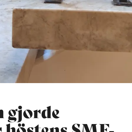
m gjorde
r höstens SMF-