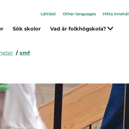
Lättläst
Other languages
Hitta innehål
er
Sök skolor
Vad är folkhögskola?
heter
smf