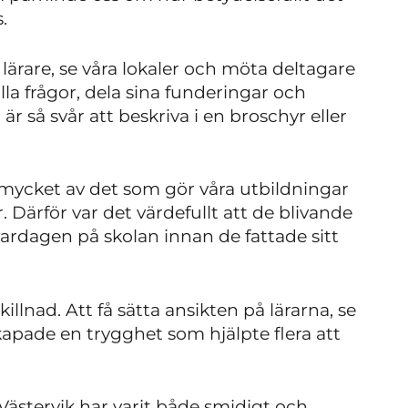
.
 lärare, se våra lokaler och möta deltagare
lla frågor, dela sina funderingar och
r så svår att beskriva i en broschyr eller
 mycket av det som gör våra utbildningar
 Därför var det värdefullt att de blivande
vardagen på skolan innan de fattade sitt
illnad. Att få sätta ansikten på lärarna, se
pade en trygghet som hjälpte flera att
stervik har varit både smidigt och