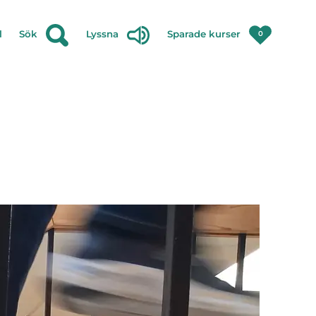
l
Sök
Lyssna
Sparade kurser
0