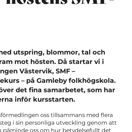
 med utspring, blommor, tal och
ram mot hösten. Då startar vi i
ngen Västervik, SMF –
ekurs – på Gamleby folkhögskola.
över det fina samarbetet, som har
erna inför kursstarten.
sförmedlingen oss tillsammans med flera
steg i sin personliga utveckling genom att
m påminde oss om hur betydelsefullt det