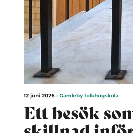
12 juni 2026
-
Gamleby folkhögskola
Ett besök so
skillnad infö