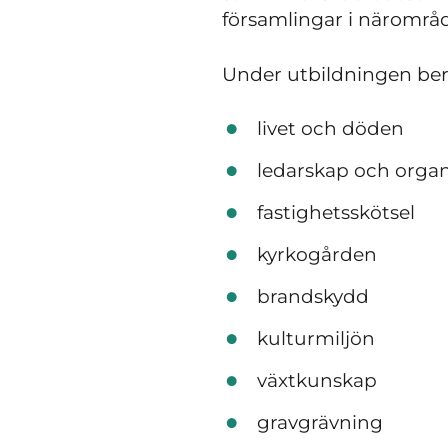
församlingar i närområd
Under utbildningen be
livet och döden
ledarskap och organ
fastighetsskötsel
kyrkogården
brandskydd
kulturmiljön
växtkunskap
gravgrävning