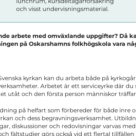
lunchrum, kursdeltagarförsäkring
och visst undervisningsmaterial.
ande arbete med omväxlande uppgifter? Då k
ingen på Oskarshamns folkhögskola vara någo
Svenska kyrkan kan du arbeta både på kyrkogår
erksamheter. Arbetet är ett serviceyrke där d
t utåt och den första person människor träffar
ldning på helfart som förbereder för både inre 
rkan och dess begravningsverksamhet. Utbildni
ngar, diskussioner och redovisningar varvas med
h fältstudier görs också vid ett flertal tillfäll