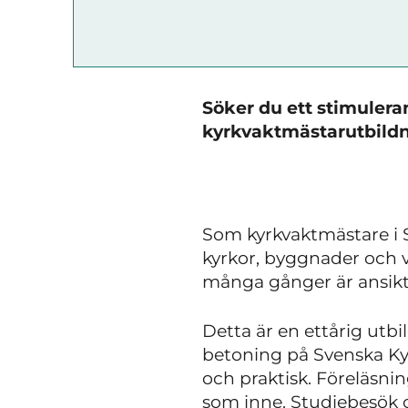
Söker du ett stimuler
kyrkvaktmästarutbildn
Som kyrkvaktmästare i 
kyrkor, byggnader och v
många gånger är ansikte
Detta är en ettårig utbi
betoning på Svenska Ky
och praktisk. Föreläsni
som inne. Studiebesök oc