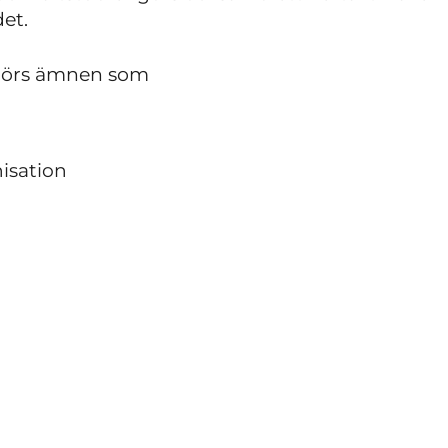
et.
rörs ämnen som
isation