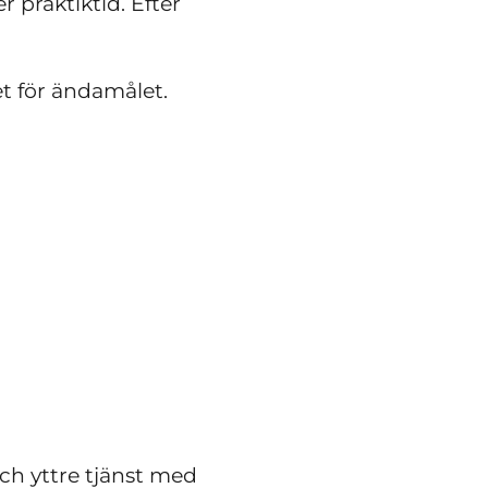
 praktiktid. Efter
et för ändamålet.
och yttre tjänst med