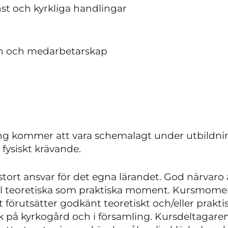
t och kyrkliga handlingar
en och medarbetarskap
ning kommer att vara schemalagt under utbildni
fysiskt krävande.
tort ansvar för det egna lärandet. God närvaro 
väl teoretiska som praktiska moment. Kursmomen
at förutsätter godkänt teoretiskt och/eller prakti
k på kyrkogård och i församling. Kursdeltagaren 