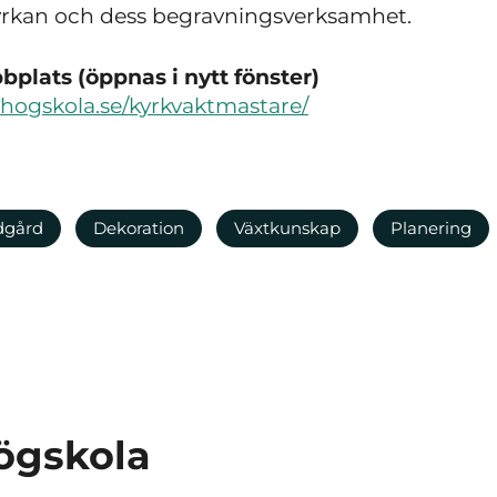
yrkan och dess begravningsverksamhet.
plats (öppnas i nytt fönster)
khogskola.se/kyrkvaktmastare/
dgård
Dekoration
Växtkunskap
Planering
ögskola