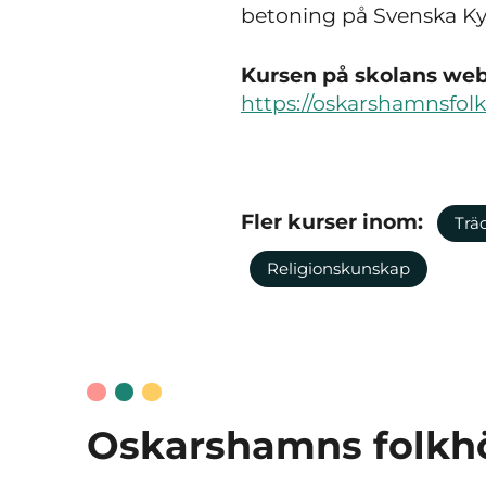
betoning på Svenska K
Kursen på skolans webb
https://oskarshamnsfol
Fler kurser inom:
Trä
Religionskunskap
Oskarshamns folkh