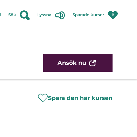
l
Sök
Lyssna
Sparade kurser
0
Ansök nu
Spara den här kursen