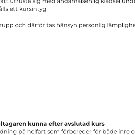
 att utrusta sig med ändamålsenlig klädsel under
lls ett kursintyg.
rupp och därför tas hänsyn personlig lämpligh
ltagaren kunna efter avslutad kurs
ldning på helfart som förbereder för både inre 