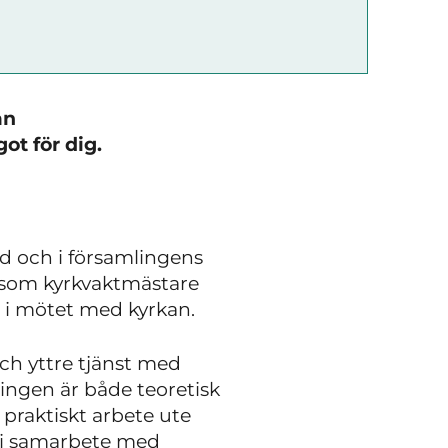
an
t för dig.
d och i församlingens
u som kyrkvaktmästare
 i mötet med kyrkan.
och yttre tjänst med
ngen är både teoretisk
 praktiskt arbete ute
en i samarbete med