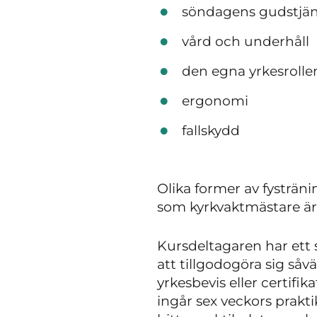
söndagens gudstjäns
vård och underhåll
den egna yrkesroll
ergonomi
fallskydd
Olika former av fysträ
som kyrkvaktmästare är 
Kursdeltagaren har ett s
att tillgodogöra sig så
yrkesbevis eller certifik
ingår sex veckors prakti