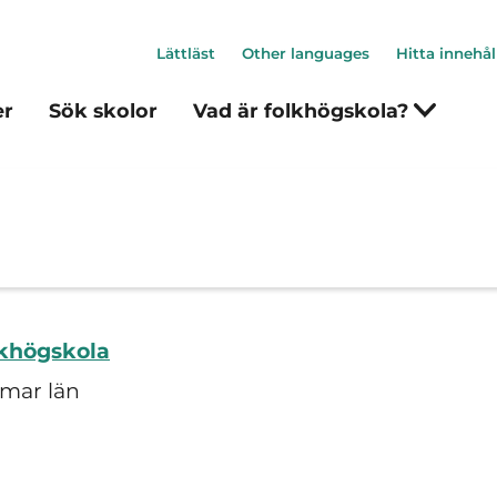
Lättläst
Other languages
Hitta innehål
er
Sök skolor
Vad är folkhögskola?
khögskola
mar län