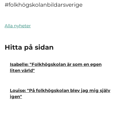
#folkhögskolanbildarsverige
Alla nyheter
Hitta på sidan
Isabelle: "Folkhögskolan är som en egen
liten värld"
Louise: "På folkhögskolan blev jag mig själv
igen"