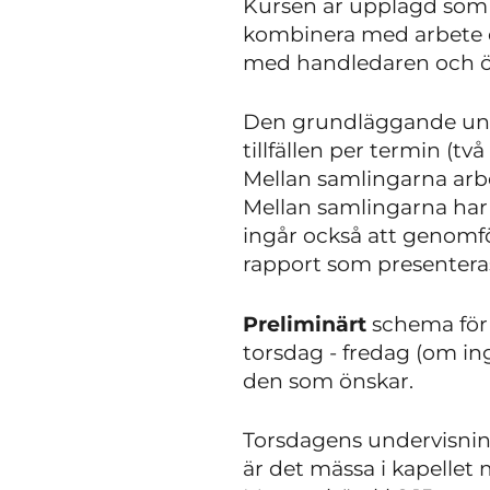
Kursen är upplagd som e
kombinera med arbete e
med handledaren och öv
Den grundläggande und
tillfällen per termin (
Mellan samlingarna arb
Mellan samlingarna har 
ingår också att genomför
rapport som presenteras
Preliminärt
schema för 
torsdag - fredag (om ing
den som önskar.
Torsdagens undervisning
är det mässa i kapellet 