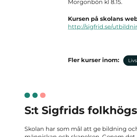
Morgonbön kl 8.15.
Kursen på skolans webb
http://sigfrid.se/utbild
Fler kurser inom:
Livs
S:t Sigfrids folkhög
Skolan har som mål att ge bildning och
människan och skapelsen. Genom det p