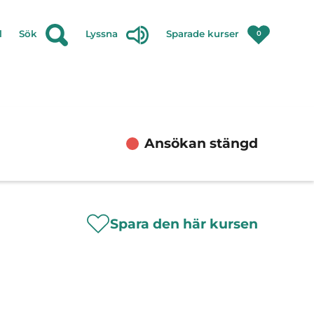
l
Sök
Lyssna
Sparade kurser
0
Ansökan stängd
Spara den här kursen