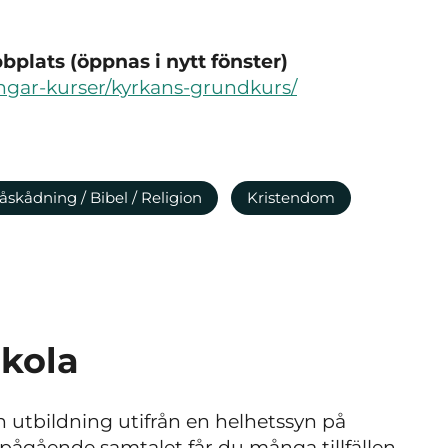
plats (öppnas i nytt fönster)
ningar-kurser/kyrkans-grundkurs/
åskådning / Bibel / Religion
Kristendom
skola
 utbildning utifrån en helhetssyn på
ågående samtalet får du många tillfällen