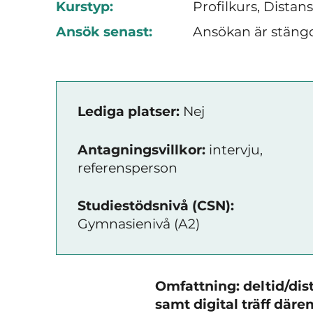
Kurstyp:
Profilkurs, Distan
Ansök senast:
Ansökan är stäng
Lediga platser:
Nej
Antagningsvillkor:
intervju,
referensperson
Studiestödsnivå (CSN):
Gymnasienivå (A2)
Omfattning: deltid/di
samt digital träff däre