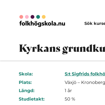
Sök kurs
Kyrkans grundkur
Skola:
S:t Sigfrids folk
Plats:
Växjö – Kronoberg
Längd:
1 år
Studietakt:
50 %