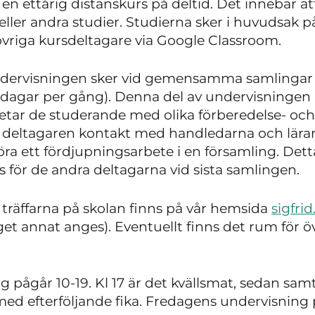
n ettårig distanskurs på deltid. Det innebär at
ller andra studier. Studierna sker i huvudsak 
riga kursdeltagare via Google Classroom.
ervisningen sker vid gemensamma samlingar p
två dagar per gång). Denna del av undervisningen
etar de studerande med olika förberedelse- och
deltagaren kontakt med handledarna och lärarn
a ett fördjupningsarbete i en församling. Detta
 för de andra deltagarna vid sista samlingen.
träffarna på skolan finns på vår hemsida
sigfrid
et annat anges). Eventuellt finns det rum för ö
 pågår 10-19. Kl 17 är det kvällsmat, sedan sam
med efterföljande fika. Fredagens undervisning 