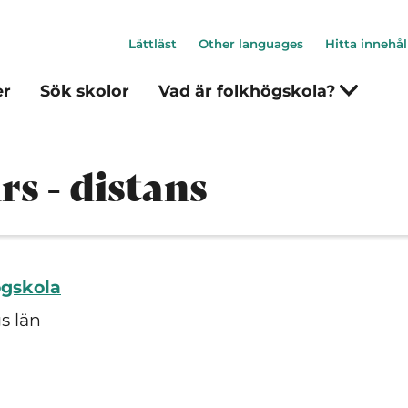
Lättläst
Other languages
Hitta innehål
er
Sök skolor
Vad är folkhögskola?
s - distans
högskola
s län