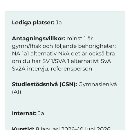
Lediga platser:
Ja
Antagningsvillkor:
minst 1 år
gymn/fhsk och följande behörigheter:
NA 1a1 alternativ NkA det är också bra
om du har SV 1/SVA 1 alternativt SvA,
Sv2A intervju, referensperson
Studiestödsnivå (CSN):
Gymnasienivå
(A1)
Internat:
Ja
Kurstid:
8 januari 2026–10 juni 2026