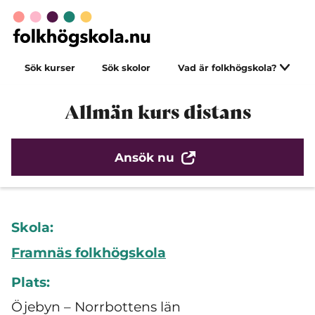
Sök kurser
Sök skolor
Vad är folkhögskola?
Allmän kurs distans
Ansök nu
Skola:
Framnäs folkhögskola
Plats:
Öjebyn – Norrbottens län