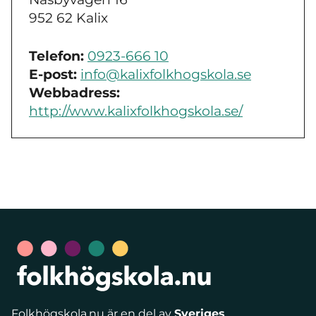
952 62 Kalix
Telefon:
0923-666 10
E-post:
info@kalixfolkhogskola.se
Webbadress:
http://www.kalixfolkhogskola.se/
Folkhögskola.nu är en del av
Sveriges