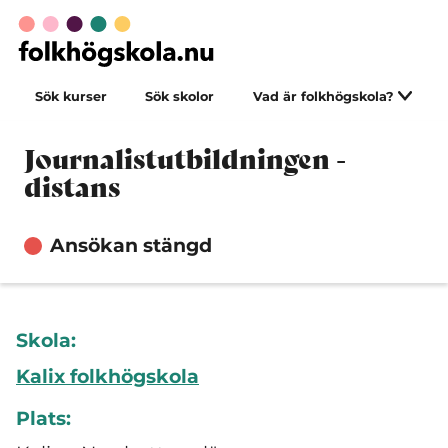
Sök kurser
Sök skolor
Vad är folkhögskola?
Journalistutbildningen -
distans
Ansökan stängd
Skola:
Kalix folkhögskola
Plats: