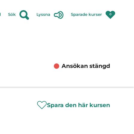
l
Sök
Lyssna
Sparade kurser
0
Ansökan stängd
Spara den här kursen