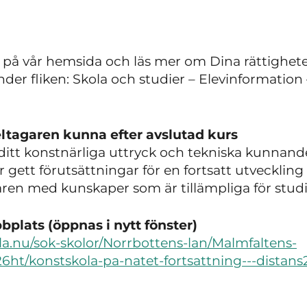
 på vår hemsida och läs mer om Dina rättighete
der fliken: Skola och studier – Elevinformation 
ltagaren kunna efter avslutad kurs
 ditt konstnärliga uttryck och tekniska kunna
r gett förutsättningar för en fortsatt utvecklin
ren med kunskaper som är tillämpliga för studi
plats (öppnas i nytt fönster)
la.nu/sok-skolor/Norrbottens-lan/Malmfaltens-
6ht/konstskola-pa-natet-fortsattning---distans