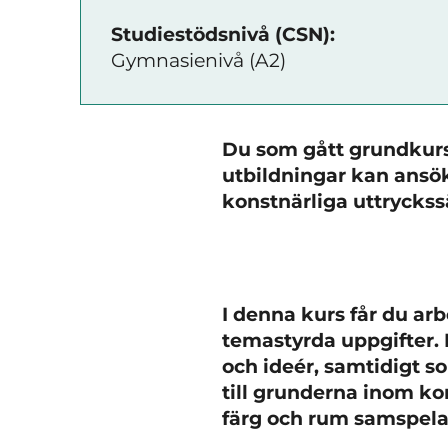
Studiestödsnivå (CSN):
Gymnasienivå (A2)
Du som g
ått grundkur
utbildningar kan ansök
konstnärliga uttryckss
I denna kurs får du a
temastyrda uppgifter. 
och ideér, samtidigt so
till grunderna inom ko
färg och rum samspelar 