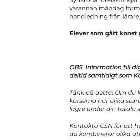
Synkrona föreläsningar 
varannan måndag förmid
handledning från lärare
Elever som gått konst 
OBS. Information till d
deltid samtidigt som K
Tänk på detta! Om du lä
kurserna har olika star
lägre under din totala s
Kontakta CSN för att h
du kombinerar olika utb