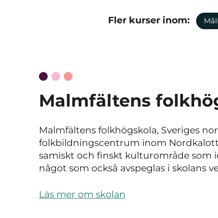
Fler kurser inom:
Mål
Malmfältens folkhö
Malmfältens folkhögskola, Sveriges nord
folkbildningscentrum inom Nordkalotte
samiskt och finskt kulturområde som ida
något som också avspeglas i skolans v
Läs mer om skolan