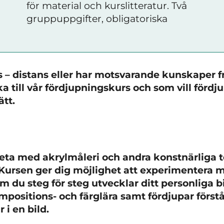
för material och kurslitteratur. Två
gruppuppgifter, obligatoriska
s – distans eller har motsvarande kunskaper 
a till vår fördjupningskurs och som vill fördj
ätt.
rbeta med akrylm
åleri och andra konstnärliga
Kursen ger dig möjlighet att experimentera m
m du steg för steg utvecklar ditt personliga b
mpositions- och fä
rglära samt fördjupar förstå
i en bild.