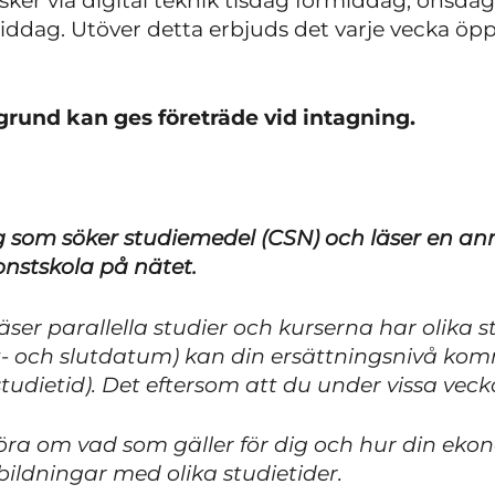
sker via digital teknik tisdag förmiddag, onsd
dag. Utöver detta erbjuds det varje vecka öp
.
grund kan ges företräde vid intagning.
ig som söker studiemedel (CSN) och läser en a
onstskola på nätet.
ser parallella studier och kurserna har olika st
t- och slutdatum) kan din ersättningsnivå kom
tudietid). Det eftersom att du under vissa vecko
öra om vad som gäller för dig och hur din ek
ildningar med olika studietider.