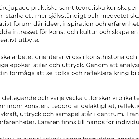
 fördjupade praktiska samt teoretiska kunskaper,
h stärka ett mer självständigt och medvetet s
ivt forum där ideér, inspiration och erfarenhete
bredda intresset för konst och kultur och skapa 
eativt utbyte.
ska arbetet orienterar vi oss i konsthistoria och 
iga epoker, stilar och uttryck. Genom att analys
in förmåga att se, tolka och reflektera kring bi
 deltagande och varje vecka utforskar vi olika t
om inom konsten. Ledord är delaktighet, refle
ivkraft, uttryck och samspel står i centrum. Trä
farenheter. Läraren finns till hands för individ