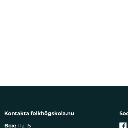
Kontakta folkhögskola.nu
Soc
Box:
112 15