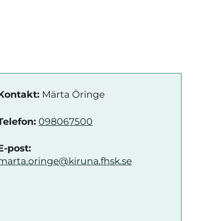
Kontakt:
Märta Öringe
Telefon:
098067500
E-post:
marta.oringe@kiruna.fhsk.se