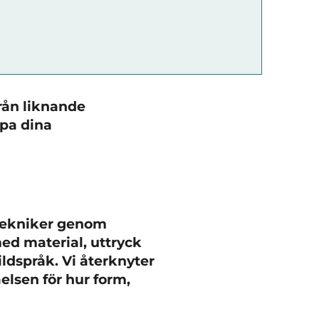
från liknande
upa dina
 tekniker genom
ed material, uttryck
ildspråk. Vi
återknyter
elsen för hur form,