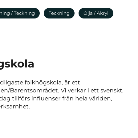
ning / Teckning
Teckning
Olja / Akryl
gskola
ligaste folkhögskola, är ett
n/Barentsområdet. Vi verkar i ett svenskt,
g tillförs influenser från hela världen,
erksamhet.