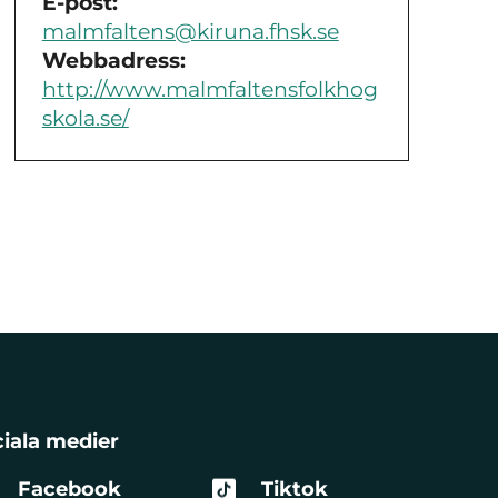
E-post:
malmfaltens@kiruna.fhsk.se
Webbadress:
http://www.malmfaltensfolkhog
skola.se/
iala medier
Facebook
Tiktok