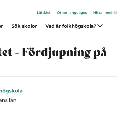
Lättläst
Other languages
Hitta innehål
er
Sök skolor
Vad är folkhögskola?
et - Fördjupning på
khögskola
ens län