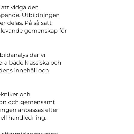
 att vidga den
kapande. Utbildningen
r delas. På så sätt
en levande gemenskap för
bildanalys där vi
era både klassiska och
ldens innehåll och
ekniker och
ktion och gemensamt
ningen anpassas efter
uell handledning.