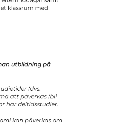
ag eftermiddagar samt
pet klassrum med
nnan utbildning på
udietider (dvs.
ma att påverkas (bli
r har deltidsstudier.
onomi kan påverkas om