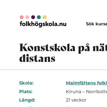
Sök kurs
Konstskola på nät
distans
Skola:
Malmfältens fol
Plats:
Kiruna – Norrbott
Längd:
21 veckor