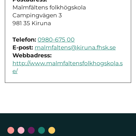
Malmfältens folkhögskola
Campingvägen 3
981 35 Kiruna
Telefon:
0980-675 00
E-post:
malmfaltens@kiruna.fhsk.se
Webbadress:
http://www.malmfaltensfolkhogskola.s
e/