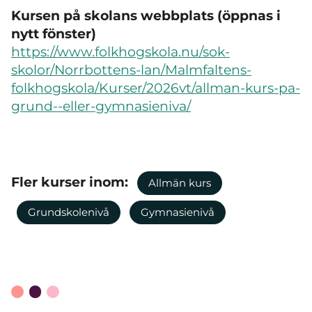
Kursen på skolans webbplats (öppnas i
nytt fönster)
https://www.folkhogskola.nu/sok-
skolor/Norrbottens-lan/Malmfaltens-
folkhogskola/Kurser/2026vt/allman-kurs-pa-
grund--eller-gymnasieniva/
Fler kurser inom:
Allmän kurs
Grundskolenivå
Gymnasienivå