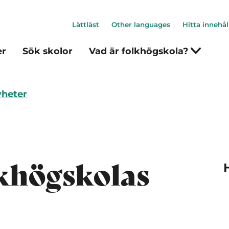
Lättläst
Other languages
Hitta innehål
er
Sök skolor
Vad är folkhögskola?
heter
khögskolas