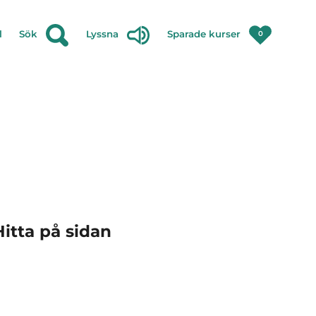
l
Sök
Lyssna
Sparade kurser
0
Hitta på sidan