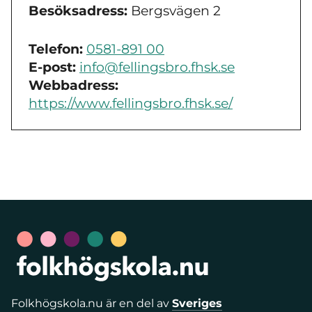
Besöksadress:
Bergsvägen 2
Telefon:
0581-891 00
E-post:
info@fellingsbro.fhsk.se
Webbadress:
https://www.fellingsbro.fhsk.se/
Folkhögskola.nu är en del av
Sveriges