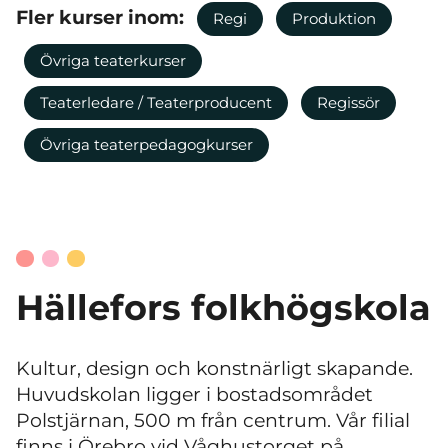
Fler kurser inom:
Regi
Produktion
Övriga teaterkurser
Teaterledare / Teaterproducent
Regissör
Övriga teaterpedagogkurser
Hällefors folkhögskola
Kultur, design och konstnärligt skapande.
Huvudskolan ligger i bostadsområdet
Polstjärnan, 500 m från centrum. Vår filial
finns i Örebro vid Våghustorget på