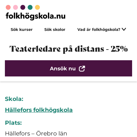
Sök kurser
Sök skolor
Vad är folkhögskola?
Teaterledare på distans - 25%
Ansök nu
Skola:
Hällefors folkhögskola
Plats:
Hällefors – Örebro län