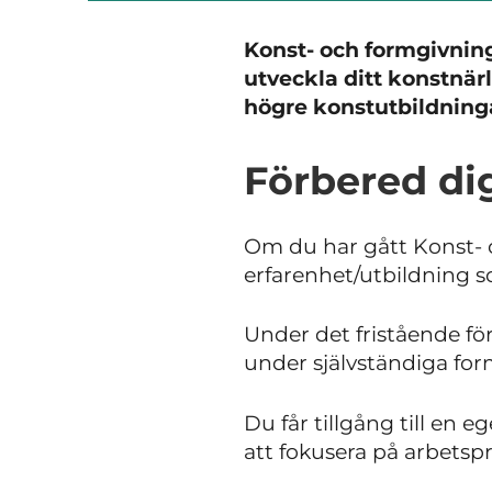
Konst- och formgivnings
utveckla ditt konstnär
högre konstutbildning
Förbered di
Om du har gått Konst- o
erfarenhet/utbildning s
Under det fristående fö
under självständiga for
Du får tillgång till en 
att fokusera på arbetspr