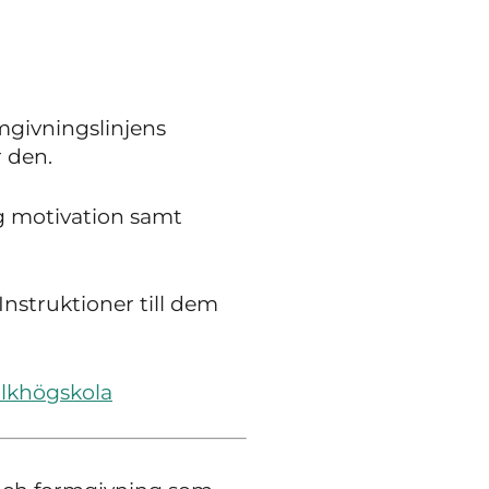
rmgivningslinjens
 den.
lig motivation samt
Instruktioner till dem
olkhögskola