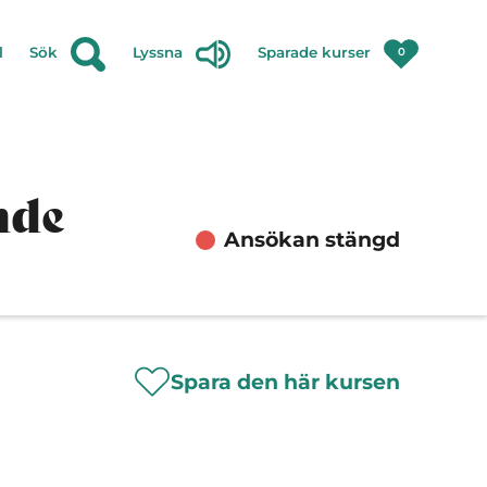
l
Sök
Lyssna
Sparade kurser
0
nde
Ansökan stängd
Spara den här kursen