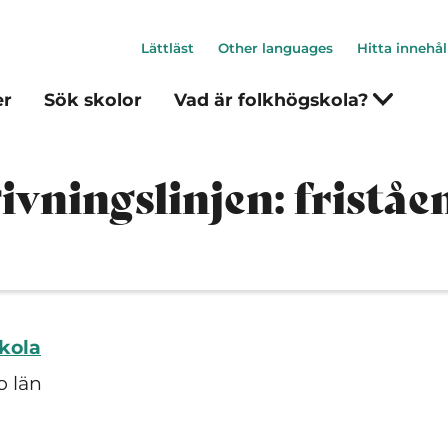
Lättläst
Other languages
Hitta innehål
er
Sök skolor
Vad är folkhögskola?
vningslinjen: friståe
kola
o län