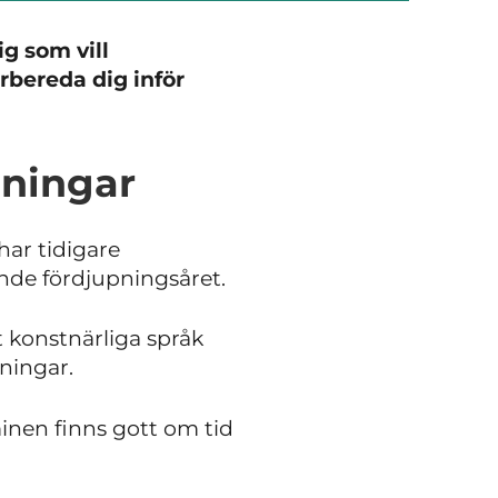
ig som vill
rbereda dig inför
dningar
har tidigare
ende fördjupningsåret.
t konstnärliga språk
ningar.
minen finns gott om tid