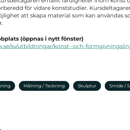
 kursdeltagaren erhållit färdigheter inom kons
rberedd för vidare konststudier. Kursdeltagare
öjlighet att skapa material som kan användas s
r.
plats (öppnas i nytt fönster)
k.se/sv/utbildningar/konst--och-formgivningslin
jning
Målning / Teckning
Skulptur
Smide / S