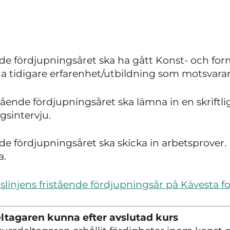
ende fördjupningsåret ska ha gått Konst- och fo
ha tidigare erfarenhet/utbildning som motsvarar
istående fördjupningsåret ska lämna in en skrift
sintervju.
nde fördjupningsåret ska skicka in arbetsprover. 
a.
linjens fristående fördjupningsår på Kävesta f
ltagaren kunna efter avslutad kurs