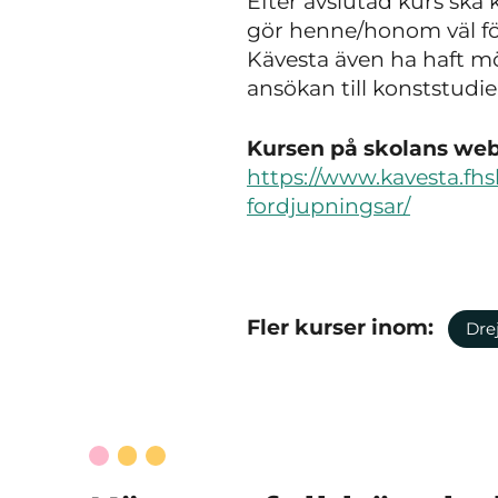
Efter avslutad kurs ska
gör henne/honom väl fö
Kävesta även ha haft m
ansökan till konststudie
Kursen på skolans webb
https://www.kavesta.fhs
fordjupningsar/
Fler kurser inom:
Dre