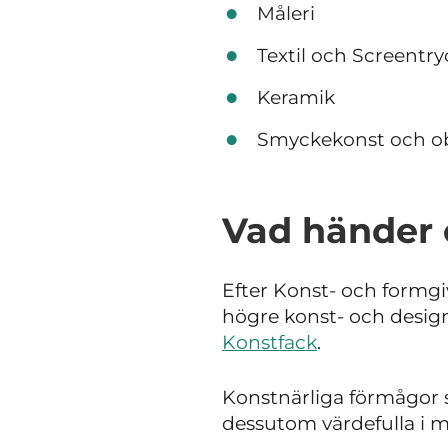
Måleri
Textil och Screentry
Keramik
Smyckekonst och o
Vad händer 
Efter Konst- och formgiv
högre konst- och desi
Konstfack
.
Konstnärliga förmågor 
dessutom värdefulla i mån