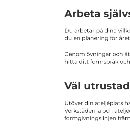
Arbeta själv
Du arbetar på dina villk
du en planering för åre
Genom övningar och åte
hitta ditt formspråk och
Väl utrustad
Utöver din ateljéplats ha
Verkstäderna och ateljé
formgivningslinjen främs