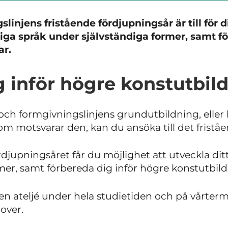
linjens fristående fördjupningsår är till för d
liga språk under självständiga former, samt fö
ar.
g inför högre konstutbil
ch formgivningslinjens grundutbildning, eller 
om motsvarar den, kan du ansöka till det fristå
rdjupningsåret får du möjlighet att utveckla dit
mer, samt förbereda dig inför högre konstutbild
egen ateljé under hela studietiden och på vårter
over.