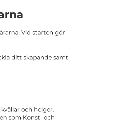
rarna
lärarna. Vid starten gör
kla ditt skapande samt
 kvällar och helger.
åden som Konst- och