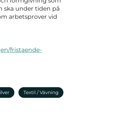
t och formgivning som
n ska under tiden på
om arbetsprover vid
jen/fristaende-
ilver
Textil / Vävning