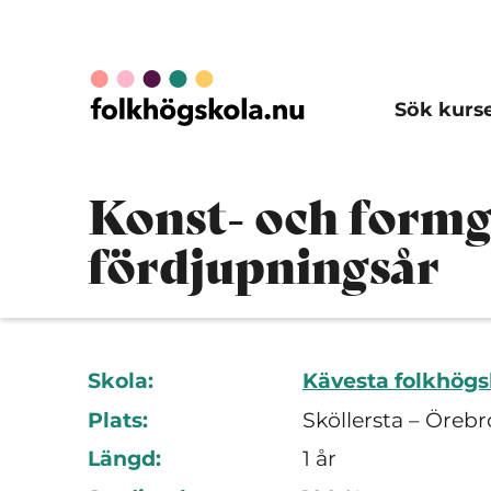
Sök kurs
Konst- och formgi
fördjupningsår
Skola:
Kävesta folkhögs
Plats:
Sköllersta – Örebr
Längd:
1 år