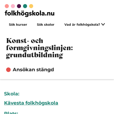
Sök kurser
Sök skolor
Vad är folkhögskola?
Konst- och
formgivningslinjen:
grundutbildning
Ansökan stängd
Skola:
Kävesta folkhögskola
Plats: