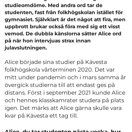
studieomdöme. Med andra ord tar de
studenten, fast från folkhögskolan istället för
gymnasiet. Självklart är det något att fira, men
uppbrott brukar också föra med sig ett visst
vemod. De dubbla känslorna sätter Alice ord
på när hon intervjuas strax innan
julavslutningen.
Alice började sina studier på Kävesta
folkhögskola vårterminen 2020. Det var
mitt under pandemin och i mars samma år
övergick studierna till att endast ges på
distans. Först i september 2021 kunde Alice
och hennes klasskamrater studera på plats
igen. Det märks att Alice gärna skulle vara
kvar på Kävesta ett tag till.
Alice, du tar studenten nästa vecka, hur