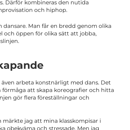
s. Därför kombineras den nutida
mprovisation och hiphop.
om dansare. Man får en bredd genom olika
el och öppen för olika sätt att jobba,
linjen.
skapande
 även arbeta konstnärligt med dans. Det
n förmåga att skapa koreografier och hitta
njen gör flera föreställningar och
 märkte jag att mina klasskompisar i
ska obekväma och stressade. Men jag