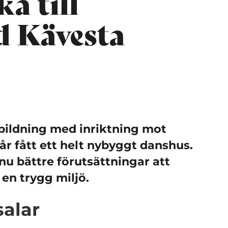
a till
d Kävesta
tbildning med inriktning mot
år fått ett helt nybyggt danshus.
nu bättre förutsättningar att
 en trygg miljö.
salar