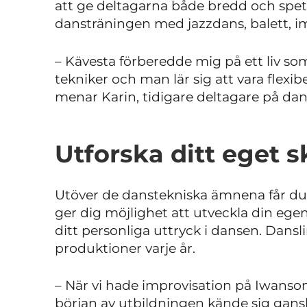
att ge deltagarna både bredd och spet
dansträningen med jazzdans, balett, i
– Kävesta förberedde mig på ett liv s
tekniker och man lär sig att vara flexib
menar Karin, tidigare deltagare på dans
Utforska ditt eget 
Utöver de danstekniska ämnena får du
ger dig möjlighet att utveckla din ege
ditt personliga uttryck i dansen. Dansli
produktioner varje år.
– När vi hade improvisation på Iwanson
början av utbildningen kände sig gan