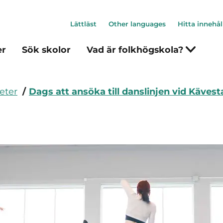
Lättläst
Other languages
Hitta innehål
er
Sök skolor
Vad är folkhögskola?
eter
Dags att ansöka till danslinjen vid Käves