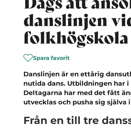
Dags att ansök
danslinjen vi
folkhögskola
Spara favorit
Danslinjen är en ettårig dansu
nutida dans. Utbildningen har i 
Deltagarna har med det fått än
utvecklas och pusha sig själva i
Från en till tre dans