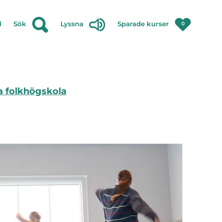
l
Sök
Lyssna
Sparade kurser
0
ta folkhögskola