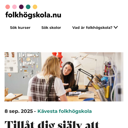
Sök kurser
Sök skolor
Vad är folkhögskola?
8 sep. 2025
-
Kävesta folkhögskola
Tillåt dig själv att