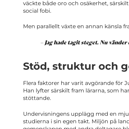
väckte både oro och osäkerhet, särsk
social fobi.
Men parallellt växte en annan känsla fr
– Jag hade tagit steget. Nu vänder 
Stöd, struktur och
Flera faktorer har varit avgörande för 
Han lyfter särskilt fram lärarna, som 
stöttande.
Undervisningens upplägg med en mjuk
studierna i sin egen takt. Miljön på la
gemenskapen med andra deltagare blev