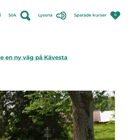
l
Sök
Lyssna
Sparade kurser
0
ade en ny väg på Kävesta