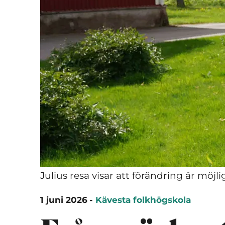
Julius resa visar att förändring är möjlig
1 juni 2026
-
Kävesta folkhögskola