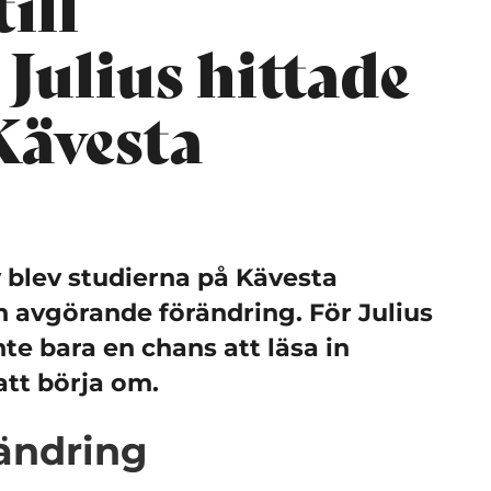
ill
 Julius hittade
Kävesta
liv blev studierna på Kävesta
n avgörande förändring. För Julius
inte bara en chans att läsa in
att börja om.
rändring