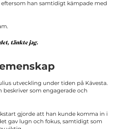
ilt eftersom han samtidigt kämpade med
am.
det, tänkte jag.
 gemenskap
Julius utveckling under tiden på Kävesta.
han beskriver som engagerade och
start gjorde att han kunde komma in i
ndet gav lugn och fokus, samtidigt som
 viktig.