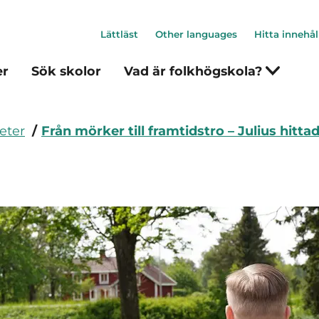
Lättläst
Other languages
Hitta innehål
er
Sök skolor
Vad är folkhögskola?
eter
Från mörker till framtidstro – Julius hitt