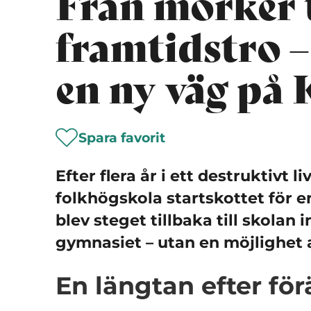
Från mörker t
framtidstro –
en ny väg på 
Spara favorit
Efter flera år i ett destruktivt 
folkhögskola startskottet för e
blev steget tillbaka till skolan 
gymnasiet – utan en möjlighet 
En längtan efter fö