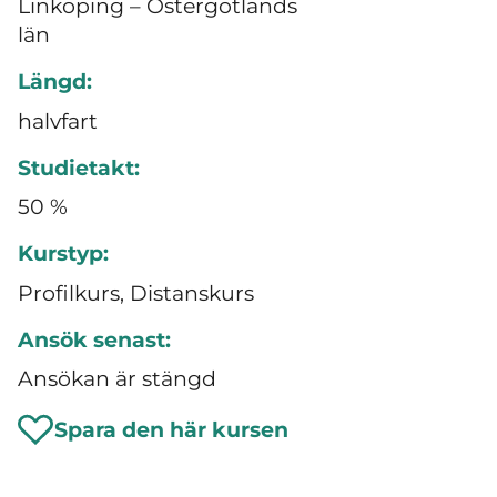
Linköping – Östergötlands
län
Längd:
halvfart
Studietakt:
50 %
Kurstyp:
Profilkurs, Distanskurs
Ansök senast:
Ansökan är stängd
Spara den här kursen