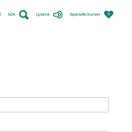
l
Sök
Lyssna
Sparade kurser
0