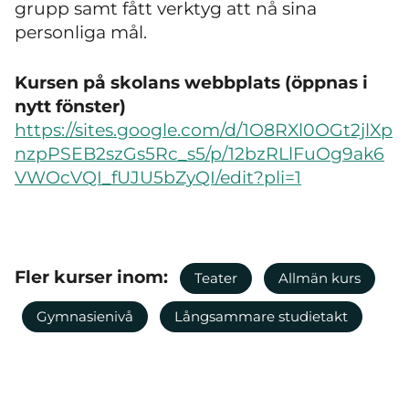
grupp samt fått verktyg att nå sina
personliga mål.
Kursen på skolans webbplats (öppnas i
nytt fönster)
https://sites.google.com/d/1O8RXl0OGt2jlXp
nzpPSEB2szGs5Rc_s5/p/12bzRLlFuOg9ak6
VWOcVQI_fUJU5bZyQI/edit?pli=1
Fler kurser inom:
Teater
Allmän kurs
Gymnasienivå
Långsammare studietakt