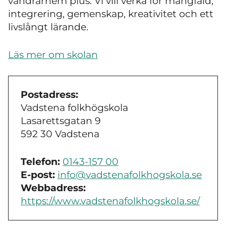
vandrarhem plus. Vi vill verka för mångfald,
integrering, gemenskap, kreativitet och ett
livslångt lärande.
Läs mer om skolan
Postadress:
Vadstena folkhögskola
Lasarettsgatan 9
592 30 Vadstena
Telefon:
0143-157 00
E-post:
info@vadstenafolkhogskola.se
Webbadress:
https://www.vadstenafolkhogskola.se/