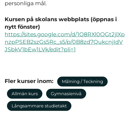
personliga mål.
Kursen på skolans webbplats (öppnas i
nytt fönster)
https://sites.google.com/d/1O8RXl0OGt2jlXp
nzpPSEB2szGs5Rc_s5/p/0B8zd7QukcnjIdV
JSbkV1bEw1LVk/edit?pli=1
Fler kurser inom:
Målning / Teckning
Allmän kurs
Gymnasienivå
Långsammare studietakt