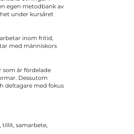
a en egen metodbank av
het under kursåret
rbetar inom fritid,
betar med människors
r som är fördelade
tformar. Dessutom
och deltagare med fokus
illit, samarbete,