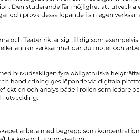
ion. Den studerande får möjlighet att utveckl
r och prova dessa löpande i sin egen verksam
 och Teater riktar sig till dig som exempelvis a
tek eller annan verksamhet där du möter och ar
med huvudsakligen fyra obligatoriska helgträffa
och handledning ges löpande via digitala plat
reflektion och analys både i rollen som ledare 
h utveckling.
arskapet arbeta med begrepp som koncentration, t
ka/blockera och improvisation.