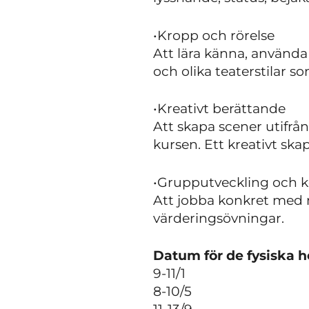
•Kropp och rörelse
Att lära känna, använd
och olika teaterstilar s
•Kreativt berättande
Att skapa scener utifrå
kursen. Ett kreativt skap
•Grupputveckling och k
Att jobba konkret med m
värderingsövningar.
Datum för de fysiska h
9-11/1
8-10/5