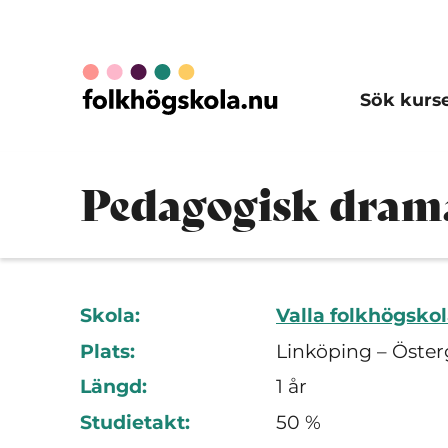
Sök kurs
Pedagogisk drama 
Skola:
Valla folkhögsko
Plats:
Linköping – Öster
Längd:
1 år
Studietakt:
50 %