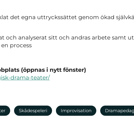
cklat det egna uttryckssättet genom ökad själ
rat och analyserat sitt och andras arbete samt utf
a en process
plats (öppnas i nytt fönster)
gisk-drama-teater/
ter
Skådespeleri
Improvisation
Dramapeda