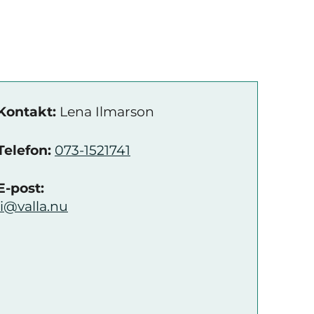
Kontakt:
Lena Ilmarson
Telefon:
073-1521741
E-post:
li@valla.nu