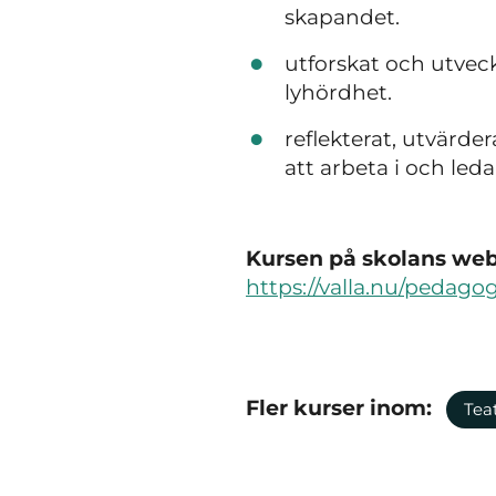
skapandet.
utforskat och utve
lyhördhet.
reflekterat, utvärde
att arbeta i och led
Kursen på skolans webb
https://valla.nu/pedago
Fler kurser inom:
Tea