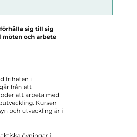
hålla sig till sig
d möten och arbete
d friheten i
går från ett
toder att arbeta med
utveckling. Kursen
n och utveckling är i
aktiska övningar i