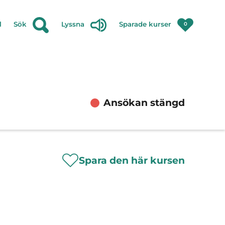
l
Sök
Lyssna
Sparade kurser
0
Ansökan stängd
Spara den här kursen