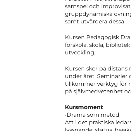
samspel och improvisat
gruppdynamiska övninga
samt utvärdera dessa.
Kursen Pedagogisk Drama
förskola, skola, biblio
utveckling.
Kursen sker på distans 
under året. Seminarier 
tillkommer verktyg för 
på självmedvetenhet oc
Kursmoment
•Drama som metod
Att i det praktiska led
lyssnande, status, beja