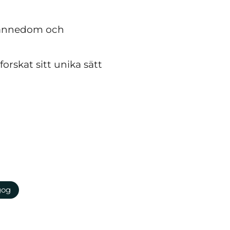
vkännedom och
orskat sitt unika sätt
gog