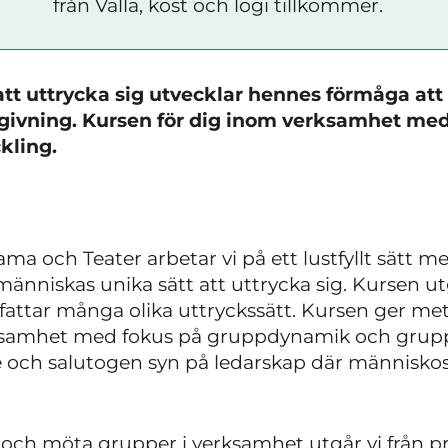
från Valla, kost och logi tillkommer.
 uttrycka sig utvecklar hennes förmåga att för
omgivning. Kursen för dig inom verksamhet me
kling.
a och Teater arbetar vi på ett lustfyllt sätt me
änniskas unika sätt att uttrycka sig. Kursen ut
fattar många olika uttryckssätt. Kursen ger me
rksamhet med fokus på gruppdynamik och grupp
 och salutogen syn på ledarskap där människosy
 och möta grupper i verksamhet utgår vi från pr