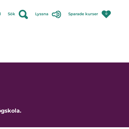
l
Sök
Lyssna
Sparade kurser
0
ögskola.