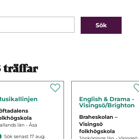
8
träffar
usikallinjen
English & Drama -
Visingsö/Brighton
öftadalens
Braheskolan –
olkhögskola
Visingsö
allands län - Åsa
folkhögskola
Sök senast 17 aug.
Jönköpings län - Visingsö