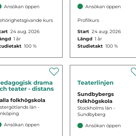
Ansökan öppen
Ansökan öppen
ehörighetsgivande kurs
Profilkurs
tart
24 aug. 2026
Start
24 aug. 2026
ängd
1 år
Längd
1 år
tudietakt
100 %
Studietakt
100 %
edagogisk drama
Teaterlinjen
ch teater - distans
Sundbybergs
alla folkhögskola
folkhögskola
stergötlands län -
Stockholms län -
inköping
Sundbyberg
Ansökan öppen
Ansökan öppen