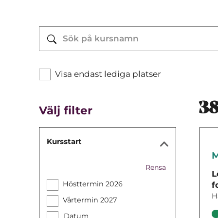
Visa endast lediga platser
3
Välj filter
Kursstart
M
Rensa
L
Hösttermin 2026
f
H
Vårtermin 2027
Datum