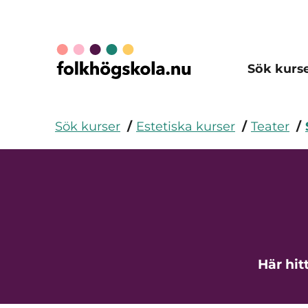
Sök kurs
Sök kurser
Estetiska kurser
Teater
Här hit