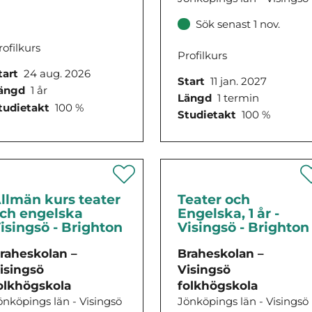
Sök senast 1 nov.
rofilkurs
Profilkurs
tart
24 aug. 2026
Start
11 jan. 2027
ängd
1 år
Längd
1 termin
tudietakt
100 %
Studietakt
100 %
llmän kurs teater
Teater och
ch engelska
Engelska, 1 år -
isingsö - Brighton
Visingsö - Brighton
raheskolan –
Braheskolan –
isingsö
Visingsö
olkhögskola
folkhögskola
önköpings län - Visingsö
Jönköpings län - Visingsö