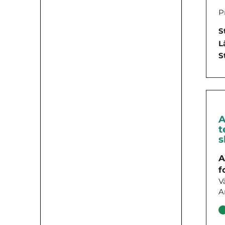
P
S
L
S
A
t
s
A
f
V
A