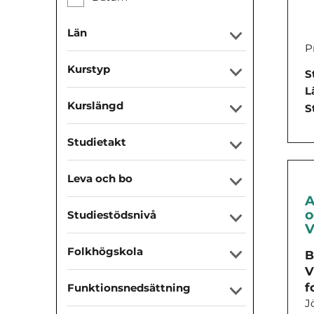
Län
P
Kurstyp
S
L
Kurslängd
S
Studietakt
Leva och bo
A
o
Studiestödsnivå
V
Folkhögskola
B
V
f
Funktionsnedsättning
J