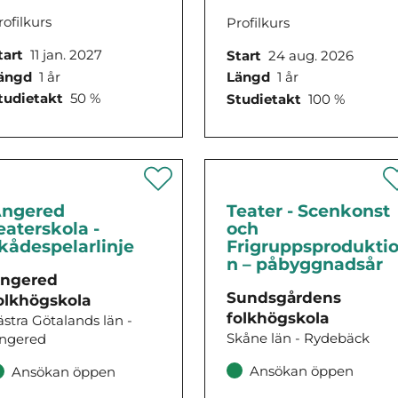
rofilkurs
Profilkurs
tart
11 jan. 2027
Start
24 aug. 2026
ängd
1 år
Längd
1 år
tudietakt
50 %
Studietakt
100 %
ngered
Teater - Scenkonst
eaterskola -
och
kådespelarlinje
Frigruppsprodukti
n – påbyggnadsår
ngered
Sundsgårdens
olkhögskola
folkhögskola
ästra Götalands län -
Skåne län - Rydebäck
ngered
Ansökan öppen
Ansökan öppen