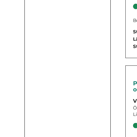
B
S
L
S
P
o
V
Ö
L