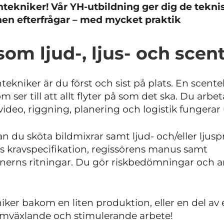
centekniker! Vår YH-utbildning ger dig de tek
en efterfrågar – med mycket praktik
som ljud-, ljus- och scen
ntekniker är du först och sist på plats. En scent
 ser till att allt flyter på som det ska. Du arb
d, video, riggning, planering och logistik fungera
n du sköta bildmixrar samt ljud- och/eller lju
s kravspecifikation, regissörens manus samt
nerns ritningar. Du gör riskbedömningar och ansv
er bakom en liten produktion, eller en del av e
omväxlande och stimulerande arbete!