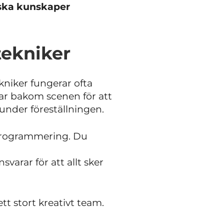
niska kunskaper
tekniker
ekniker fungerar ofta
etar bakom scenen för att
r under föreställningen.
sprogrammering. Du
arar för att allt sker
tt stort kreativt team.