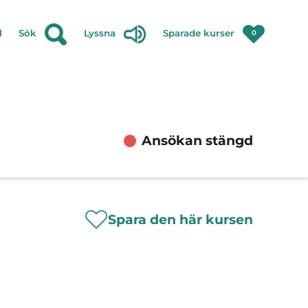
l
Sök
Lyssna
Sparade kurser
0
Ansökan stängd
Spara den här kursen