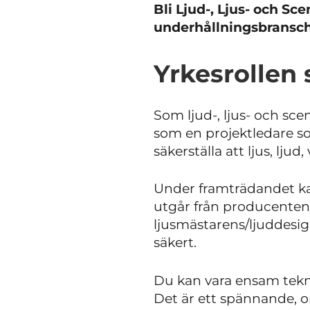
Bli Ljud-, Ljus- och S
underhållningsbransch
Yrkesrollen 
Som ljud-, ljus- och sce
som en projektledare som
säkerställa att ljus, lju
Under framträdandet ka
utgår från producenten
ljusmästarens/ljuddesig
säkert.
Du kan vara ensam teknik
Det är ett spännande, 