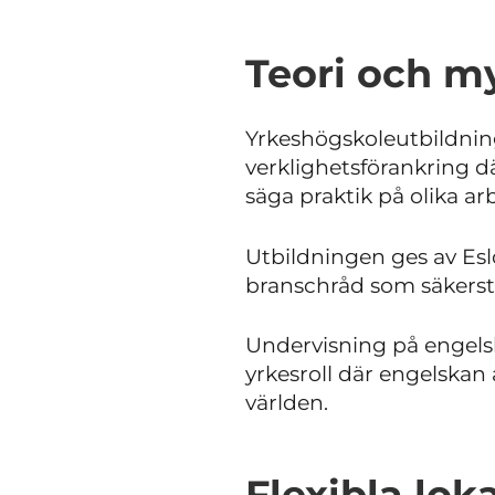
Teori och m
Yrkeshögskoleutbildning
verklighetsförankring där
säga praktik på olika ar
Utbildningen ges av Es
branschråd som säkerstä
Undervisning på engels
yrkesroll där engelskan 
världen.
Flexibla lok