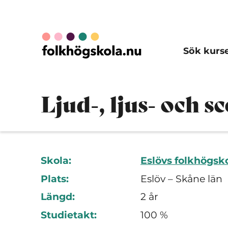
Sök kurs
Ljud-, ljus- och s
Skola:
Eslövs folkhögsk
Plats:
Eslöv – Skåne län
Längd:
2 år
Studietakt:
100 %