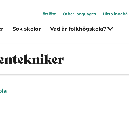
Lättläst
Other languages
Hitta innehål
er
Sök skolor
Vad är folkhögskola?
centekniker
ola