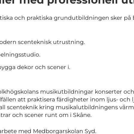
etiska och praktiska grundutbildningen sker på 
dern scenteknisk utrustning.
pelningsstudio.
 bygga dekor och scener i.
olkhögskolans musikutbildningar konserter och 
lfällen att praktisera färdigheter inom ljus- och
ll scenteknik kring musikalutbildningens vårmu
atrar och scener runt om i Skåne.
marbete med Medborgarskolan Syd.