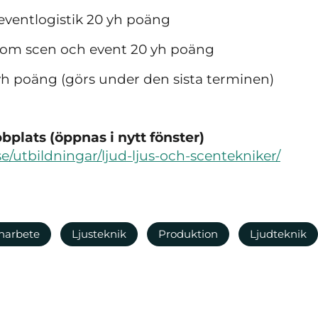
eventlogistik 20 yh poäng
nom scen och event 20 yh poäng
h poäng (görs under den sista terminen)
plats (öppnas i nytt fönster)
e/utbildningar/ljud-ljus-och-scentekniker/
narbete
Ljusteknik
Produktion
Ljudteknik