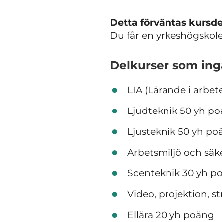
Detta förväntas kursde
Du får en yrkeshögskole
Delkurser som ingå
LIA (Lärande i arbe
Ljudteknik 50 yh p
Ljusteknik 50 yh po
Arbetsmiljö och säk
Scenteknik 30 yh p
Video, projektion, 
Ellära 20 yh poäng