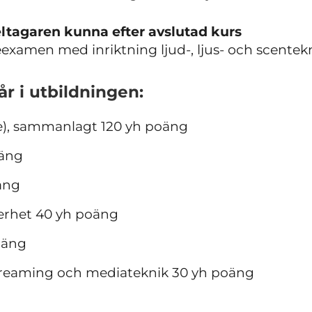
ltagaren kunna efter avslutad kurs
examen med inriktning ljud-, ljus- och scentekn
r i utbildningen:
te), sammanlagt 120 yh poäng
oäng
äng
erhet 40 yh poäng
oäng
streaming och mediateknik 30 yh poäng