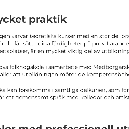
ycket praktik
en varvar teoretiska kurser med en stor del pra
 du får sätta dina färdigheter på prov. Lärande i 
betsplatser, är en mycket viktig del av utbildnin
lövs folkhögskola i samarbete med Medborgarsk
ller att utbildningen möter de kompetensbehov 
ka kan förekomma i samtliga delkurser, som för
är ett gemensamt språk med kollegor och artiste
aler med professionell u