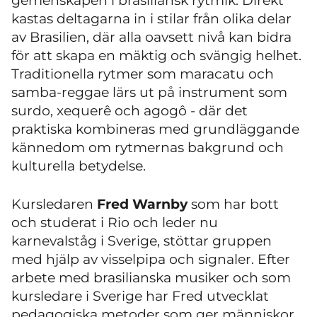
gemenskapen i brasiliansk rytmik. Direkt
kastas deltagarna in i stilar från olika delar
av Brasilien, där alla oavsett nivå kan bidra
för att skapa en mäktig och svängig helhet.
Traditionella rytmer som maracatu och
samba-reggae lärs ut på instrument som
surdo, xequerê och agogô - där det
praktiska kombineras med grundläggande
kännedom om rytmernas bakgrund och
kulturella betydelse.
Kursledaren
Fred Warnby
som har bott
och studerat i Rio och leder nu
karnevalståg i Sverige, stöttar gruppen
med hjälp av visselpipa och signaler. Efter
arbete med brasilianska musiker och som
kursledare i Sverige har Fred utvecklat
pedagogiska metoder som ger människor