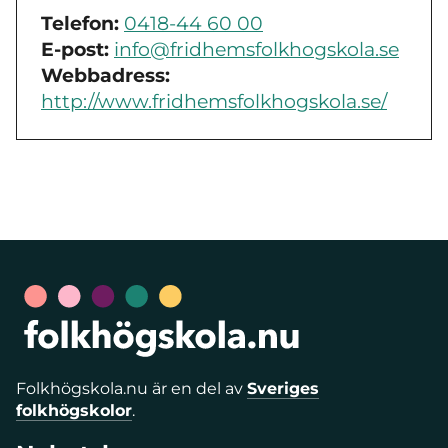
Telefon:
0418-44 60 00
E-post:
info@fridhemsfolkhogskola.se
Webbadress:
http://www.fridhemsfolkhogskola.se/
Folkhögskola.nu är en del av
Sveriges
folkhögskolor
.