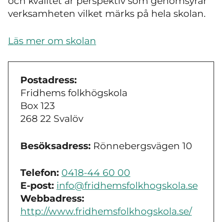
och kvalitet är perspektiv som genomsyrar
verksamheten vilket märks på hela skolan.
Läs mer om skolan
Postadress:
Fridhems folkhögskola
Box 123
268 22 Svalöv
Besöksadress:
Rönnebergsvägen 10
Telefon:
0418-44 60 00
E-post:
info@fridhemsfolkhogskola.se
Webbadress:
http://www.fridhemsfolkhogskola.se/