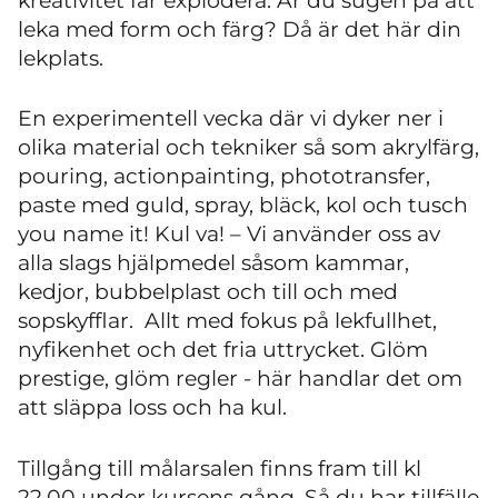
kreativitet får explodera. Är du sugen på att
leka med form och färg? Då är det här din
lekplats.
En experimentell vecka där vi dyker ner i
olika material och tekniker så som akrylfärg,
pouring, actionpainting, phototransfer,
paste med guld, spray, bläck, kol och tusch
you name it! Kul va! – Vi använder oss av
alla slags hjälpmedel såsom kammar,
kedjor, bubbelplast och till och med
sopskyfflar. Allt med fokus på lekfullhet,
nyfikenhet och det fria uttrycket. Glöm
prestige, glöm regler - här handlar det om
att släppa loss och ha kul.
Tillgång till målarsalen finns fram till kl
22.00 under kursens gång. Så du har tillfälle