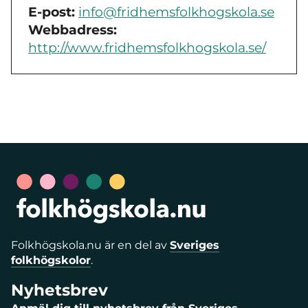
E-post:
info@fridhemsfolkhogskola.se
Webbadress:
http://www.fridhemsfolkhogskola.se/
Folkhögskola.nu är en del av
Sveriges
folkhögskolor
.
Nyhetsbrev